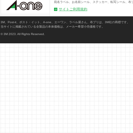
宛名ラベル、お名前シール、ステッカー、転写シール、布
サイトご利用規約
3M、Post-it、ポスト・イット、A-one、エーワン、ラベル屋さん、布プリは、3M社の商標です。
当サイトに掲載されている全製品の本体価格は、メーカー希望小売価格です。
© 3M 2023. All Rights Reserved.