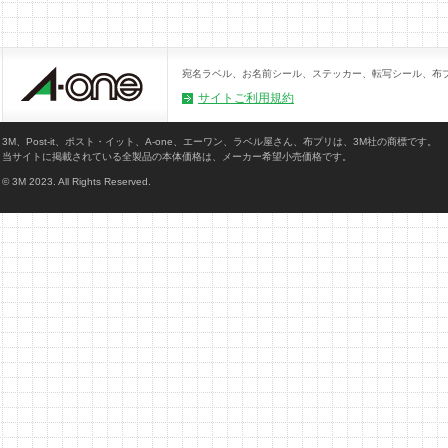
宛名ラベル、お名前シール、ステッカー、転写シール、布
サイトご利用規約
3M、Post-it、ポスト・イット、A-one、エーワン、ラベル屋さん、布プリは、3M社の商標です。
当サイトに掲載されている全製品の本体価格は、メーカー希望小売価格です。
© 3M 2023. All Rights Reserved.