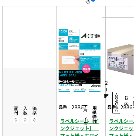
10
表
件
示
す
20
る
件
非
50
表
件
6
示
3
10
5
6,
0シ
ー
5
2
ト
1
7
入
面
3
8
数
違
8
円
い
28867
28869
一片サイズ
品番：
品番：
あ
商品情報
用紙特性
1
面付
入数
価格
り
ラベルシール［イ
ラベルシー
ンクジェット］
ンクジェ
マット紙・ホワイ
マット紙・