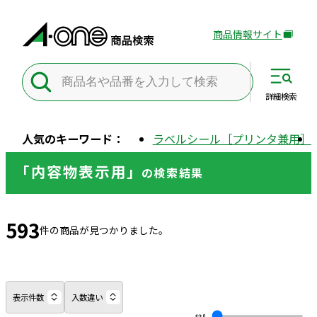
商品情報サイト
外
部
サ
イ
詳細
検索
ト
を
人気のキーワード：
ラベルシール［プリンタ兼用］
別
ウ
「内容物表示用」
の
検索結果
イ
ン
ド
593
ウ
件の商品が見つかりました。
で
開
き
ま
表示件数
入数違い
す