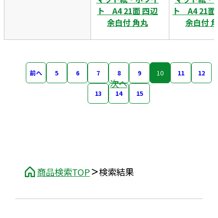
ト A4 21面 四辺
ト A4 21
余白付 角丸
余白付 
前へ
5
6
7
8
9
10
11
12
次へ
13
14
15
商品検索TOP
検索結果