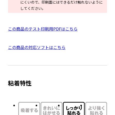
にくいので、印刷面にはできるだけ触れないように
ン
してください。
ド
ウ
で
P
この商品のテスト印刷用PDFはこちら
開
D
き
F
ま
外
この商品の対応ソフトはこちら
資
す
部
料
サ
を
イ
別
ト
ウ
粘着特性
を
イ
別
ン
ウ
ド
イ
ウ
ン