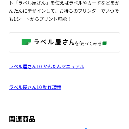
ト「ラベル屋さん」を使えばラベルやカードなどをか
んたんにデザインして、お持ちのプリンターでいつで
も1シートからプリント可能！
外
を使ってみる
部
サ
イ
ト
を
外
ラベル屋さん10 かんたんマニュアル
別
ウ
部
イ
サ
ン
外
ラベル屋さん10 動作環境
ド
イ
ウ
部
で
ト
開
サ
き
を
ま
イ
別
す
関連商品
ト
ウ
を