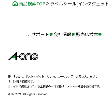
商品検索TOP
ラベルシール[インクジェット
サポート
会社情報
販売店検索
外
外
外
部
部
部
サ
サ
サ
イ
イ
イ
ト
ト
ト
を
を
を
3M、Post-it、ポスト・イット、A-one、エーワン、ラベル屋さん、布プリ
は、3M社の商標です。
別
別
別
当サイトに掲載されている全製品の本体価格は、メーカー希望小売価格です。
ウ
ウ
ウ
© 3M 2024. All Rights Reserved.
イ
イ
イ
ン
ン
ン