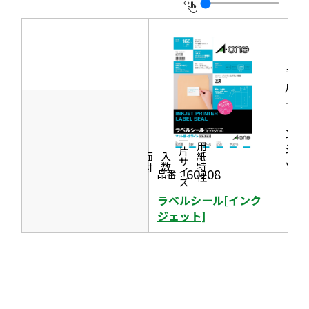
イ
別
ン
ウ
ド
イ
ウ
ラベ
ン
で
ルシ
ド
開
ール
ウ
［イ
き
で
ンク
ま
一片サイズ
ジェ
商品情報
シリーズ
用紙特性
開
す
価格
面付
入数
ッ
き
60208
品番：
ト］
ま
ラベルシール[インク
す
ジェット]