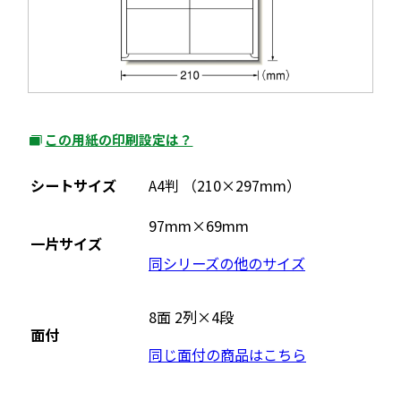
この用紙の印刷設定は？
外
部
シートサイズ
A4判 （210×297mm）
サ
イ
97mm×69mm
一片サイズ
ト
同シリーズの他のサイズ
を
別
ウ
8面 2列×4段
面付
イ
同じ面付の商品はこちら
ン
ド