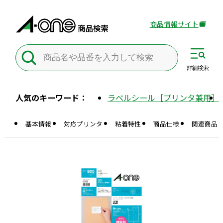
商品情報サイト
外
部
サ
イ
詳細
検索
ト
を
人気のキーワード：
ラベルシール［プリンタ兼用］
別
ウ
基本情報
対応プリンタ
粘着特性
商品仕様
関連商品
イ
ン
ド
ウ
で
開
き
ま
す