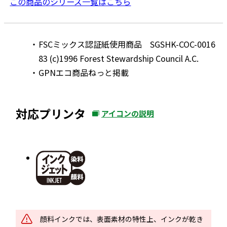
この商品のシリーズ一覧はこちら
FSCミックス認証紙使用商品 SGSHK-COC-0016
83 (c)1996 Forest Stewardship Council A.C.
GPNエコ商品ねっと掲載
対応プリンタ
アイコンの説明
外
部
サ
イ
ト
を
別
ウ
顔料インクでは、表面素材の特性上、インクが乾き
イ