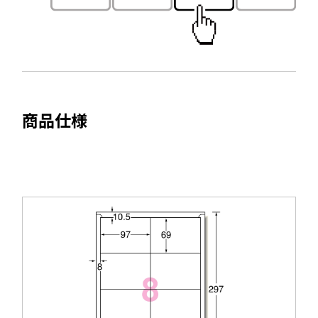
で
ド
開
ウ
き
で
ま
開
す
き
ま
商品仕様
す