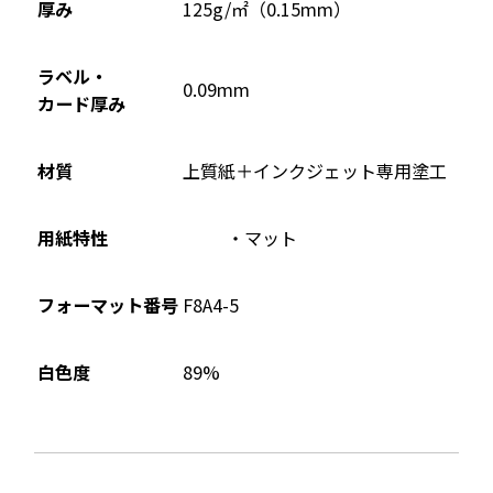
ウ
厚み
125g/㎡（0.15mm）
で
開
ラベル・
0.09mm
き
カード厚み
ま
す
材質
上質紙＋インクジェット専用塗工
用紙特性
マット
フォーマット番号
F8A4-5
89%
白色度