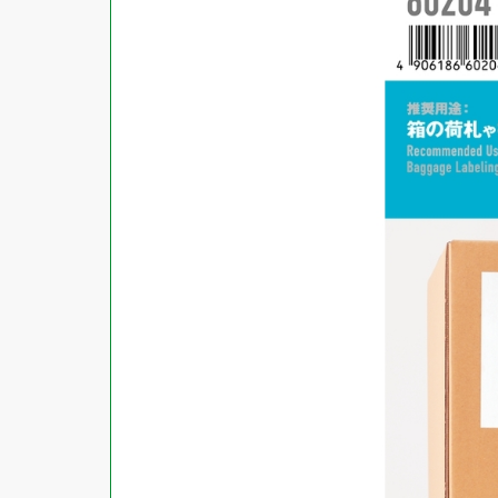
商品ジャンル
ラベル
使用プリンタ
カード
その他用紙
プリンタ兼用
用紙特性
用紙以外
インクジェット
レーザー
マット
シートサイズ
コピー機
光沢
熱転写
片面光沢
ラベル・カードサイズ
×
±
縦
mm
横
mm
ドットインパクト
両面光沢
貼る場所のサイズ
×
印刷しない
縦
mm
横
mm
フィルム
1シートあたりの面数
手書き
キレイにはがせる