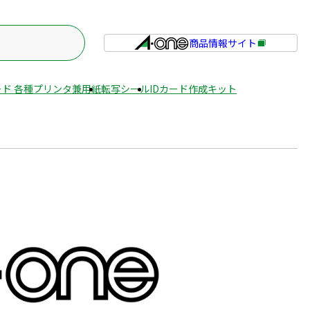
商品情報サイト
外
部
サ
ド 各種プリンタ兼用紙
転写シール
IDカード作成キット
イ
ト
を
別
ウ
イ
ン
ド
ウ
で
開
き
ま