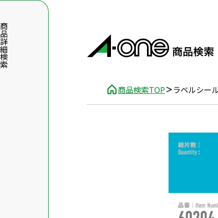
品詳細検索
商品検索TOP
ラベルシール
数字5桁を入力（半角数字）
前後に文字のある品番は、文字を除いて入力してください