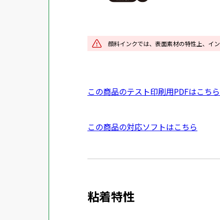
を
別
ウ
イ
顔料インクでは、表面素材の特性上、イン
ン
ド
ウ
P
この商品のテスト印刷用PDFはこちら
で
D
開
F
き
外
この商品の対応ソフトはこちら
資
ま
部
料
す
サ
を
イ
別
ト
ウ
粘着特性
を
イ
別
ン