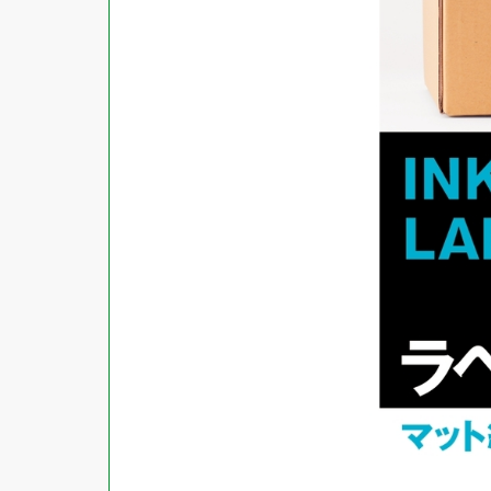
対応ソフト
下地がかくせる
水に強い
吸着
強粘着ラベル
超耐水ラベル
GPNエコ商品ねっと掲載商品
再生材使用商品
グリーン購入法適合商品
FSCミックス認証紙使用商品
水再分散型のり使用商品