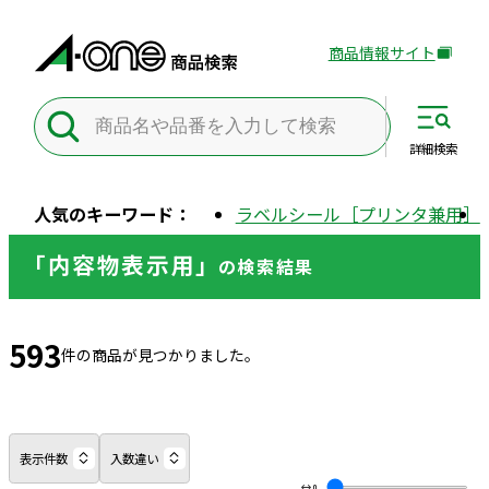
商品情報サイト
外
部
サ
イ
詳細
検索
ト
を
人気のキーワード：
ラベルシール［プリンタ兼用］
別
ウ
「内容物表示用」
の
検索結果
イ
ン
ド
593
ウ
件の商品が見つかりました。
で
開
き
ま
表示件数
入数違い
す