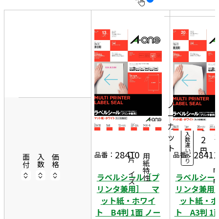
10
表
件
示
す
20
る
件
非
2
50
表
5
件
13
示
7
1,
シ
ノ
ー
2
ー
ト
カ
3
入
ッ
3
2
数
違
ト
6
円
い
28410
28411
一片サイズ
品番：
品番：
あ
商品情報
用紙特性
4
面付
入数
価格
り
ラベルシール［プ
ラベルシー
リンタ兼用］ マ
リンタ兼用
ット紙・ホワイ
ット紙・ホ
ト B4判 1面 ノー
ト A3判 1