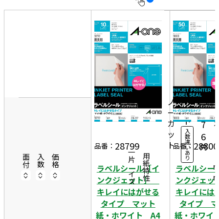
10
表
件
示
す
20
る
件
2
非
50
1
表
件
10
0
示
1,
シ
ノ
ー
2
ー
ト
カ
7
入
ッ
2
6
数
違
ト
9
28799
28800
品番：
品番：
円
い
一片サイズ
あ
7
商品情報
用紙特性
面付
入数
価格
り
ラベルシール［イ
ラベルシー
ンクジェット］
ンクジェ
キレイにはがせる
キレイには
タイプ マット
タイプ マ
紙・ホワイト A4
紙・ホワイト