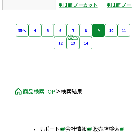
判 1面 ノーカット
判 1面 ノ
前へ
4
5
6
7
8
9
10
11
次へ
12
13
14
商品検索TOP
検索結果
サポート
会社情報
販売店検索
外
外
外