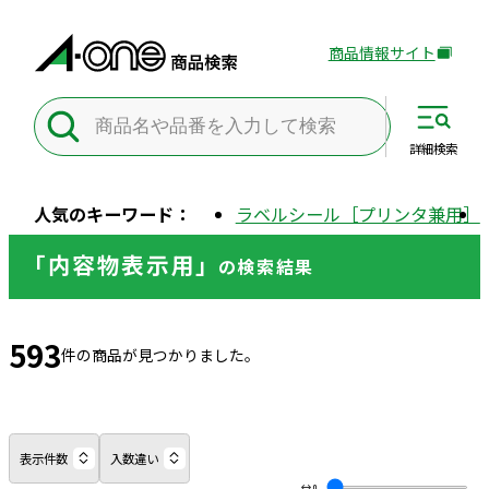
商品情報サイト
外
部
サ
イ
詳細
検索
ト
を
人気のキーワード：
ラベルシール［プリンタ兼用］
別
ウ
「内容物表示用」
の
検索結果
イ
ン
ド
593
ウ
件の商品が見つかりました。
で
開
き
ま
表示件数
入数違い
す