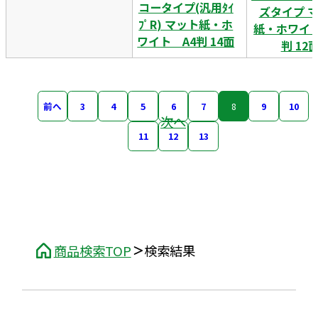
コータイプ(汎用ﾀｲ
ズタイプ 
ﾌﾟR) マット紙・ホ
紙・ホワイト
ワイト A4判 14面
判 12
前へ
3
4
5
6
7
8
9
10
次へ
11
12
13
商品検索TOP
検索結果