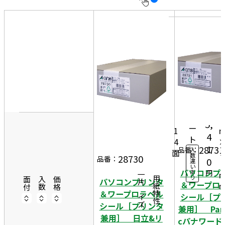
10
表
件
示
す
20
る
件
非
50
表
件
示
8
50
3
2
0シ
5,
ー
1
4
ト
4
1
28731
品番：
入
面
3
数
28730
品番：
0
違
6
い
パソコンプ
あ
円
一片サイズ
り
商品情報
用紙特性
面付
入数
価格
パソコンプリンタ
＆ワープロ
＆ワープロラベル
シール［プ
シール［プリンタ
兼用］ Pana
兼用］ 日立&リ
cパナワード