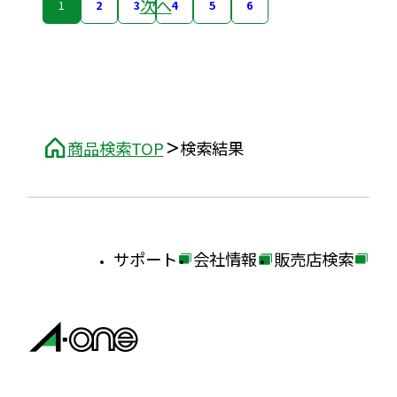
次へ
1
2
3
4
5
6
商品検索TOP
検索結果
サポート
会社情報
販売店検索
外
外
外
部
部
部
サ
サ
サ
イ
イ
イ
ト
ト
ト