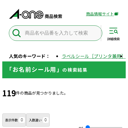
商品情報サイト
外
部
サ
イ
詳細
検索
ト
を
人気のキーワード：
ラベルシール［プリンタ兼用］
別
ウ
「お名前シール用」
の
検索結果
イ
ン
ド
119
ウ
件の商品が見つかりました。
で
開
き
ま
表示件数
入数違い
す