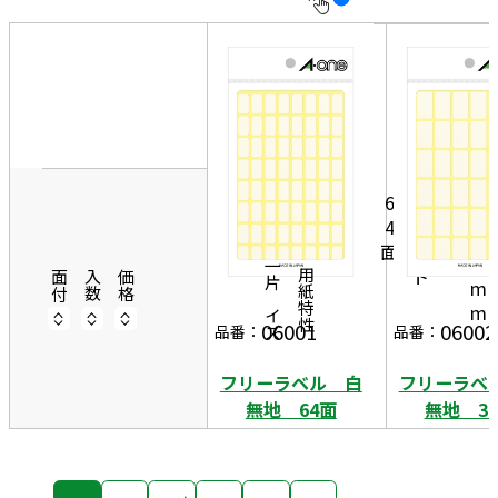
10
表
件
示
す
20
る
件
8
非
m
50
1
表
4
m
件
6
5
示
4
×
4
シ
1
0
面
ー
5
円
一片サイズ
ト
商品情報
用紙特性
面付
入数
価格
m
m
06001
06002
品番：
品番：
フリーラベル 白
フリーラベ
無地 64面
無地 3