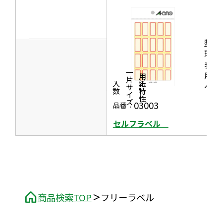
ウ
ウ
イ
で
ン
開
整
ド
き
理・
ウ
表示
ま
で
一片サイズ
用ラ
商品情報
シリーズ
用紙特性
す
価格
面付
入数
ベル
開
き
03003
品番：
ま
セルフラベル
す
商品検索TOP
フリーラベル