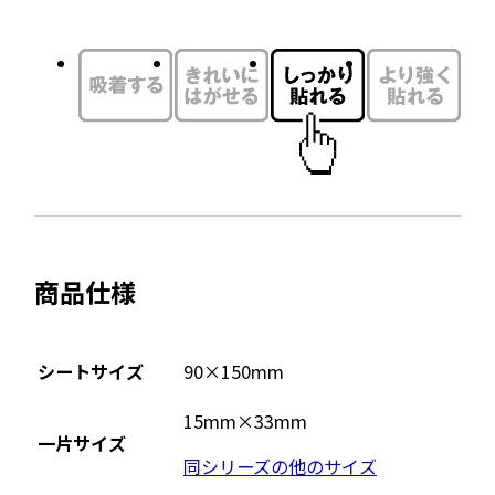
ウ
ま
す
イ
ン
ド
ウ
で
開
き
ま
商品仕様
す
シートサイズ
90×150mm
15mm×33mm
一片サイズ
同シリーズの他のサイズ