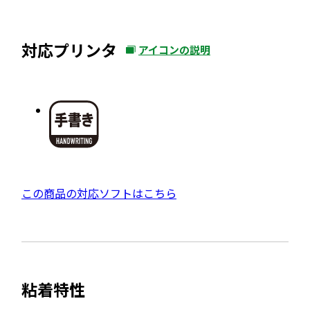
対応プリンタ
アイコンの説明
外
部
サ
イ
ト
を
別
ウ
外
この商品の対応ソフトはこちら
イ
部
ン
サ
ド
イ
ウ
ト
で
粘着特性
を
開
別
き