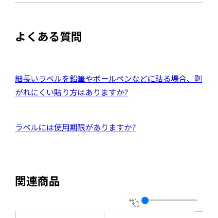
よくある質問
外
細長いラベルを鉛筆やボールペンなどに貼る場合、剥
部
がれにくい貼り方はありますか?
サ
イ
外
ラベルには使用期限がありますか?
ト
部
を
サ
別
イ
ウ
関連商品
ト
イ
を
ン
別
ド