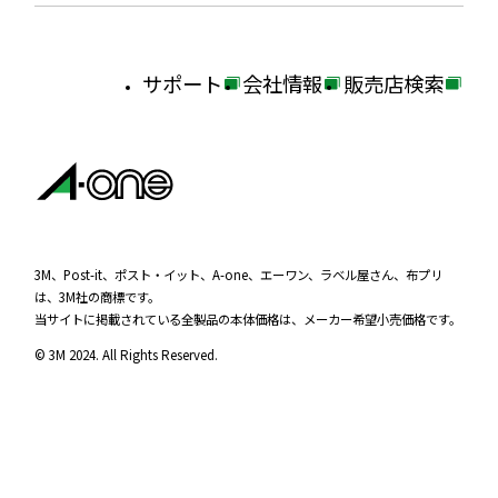
サポート
会社情報
販売店検索
外
外
外
部
部
部
サ
サ
サ
イ
イ
イ
ト
ト
ト
を
を
を
3M、Post-it、ポスト・イット、A-one、エーワン、ラベル屋さん、布プリ
は、3M社の商標です。
別
別
別
当サイトに掲載されている全製品の本体価格は、メーカー希望小売価格です。
ウ
ウ
ウ
© 3M 2024. All Rights Reserved.
イ
イ
イ
ン
ン
ン
ド
ド
ド
ウ
ウ
ウ