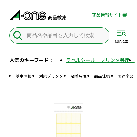
商品情報サイト
外
部
サ
イ
詳細
検索
ト
を
人気のキーワード：
ラベルシール［プリンタ兼用］
別
ウ
基本情報
対応プリンタ
粘着特性
商品仕様
関連商品
イ
ン
ド
ウ
で
開
き
ま
す