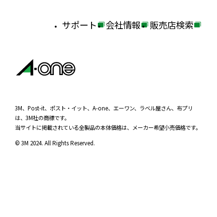
で
ン
開
サポート
会社情報
販売店検索
ド
き
外
外
外
ウ
ま
部
部
部
で
す
サ
サ
サ
開
イ
イ
イ
き
ま
ト
ト
ト
す
を
を
を
3M、Post-it、ポスト・イット、A-one、エーワン、ラベル屋さん、布プリ
は、3M社の商標です。
別
別
別
当サイトに掲載されている全製品の本体価格は、メーカー希望小売価格です。
ウ
ウ
ウ
© 3M 2024. All Rights Reserved.
イ
イ
イ
ン
ン
ン
ド
ド
ド
ウ
ウ
ウ