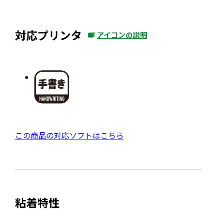
対応プリンタ
アイコンの説明
外
部
サ
イ
ト
を
別
ウ
外
この商品の対応ソフトはこちら
イ
部
ン
サ
ド
イ
ウ
ト
で
粘着特性
を
開
別
き