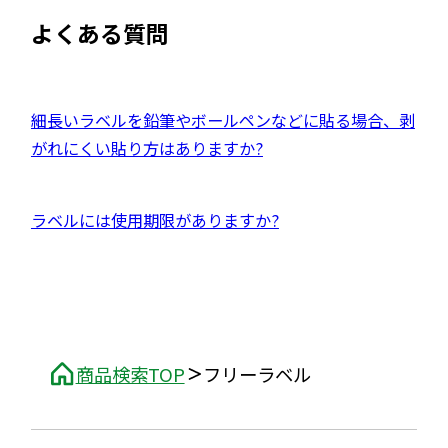
よくある質問
外
細長いラベルを鉛筆やボールペンなどに貼る場合、剥
部
がれにくい貼り方はありますか?
サ
イ
外
ラベルには使用期限がありますか?
ト
部
を
サ
別
イ
ウ
ト
イ
を
ン
商品検索TOP
フリーラベル
別
ド
ウ
ウ
イ