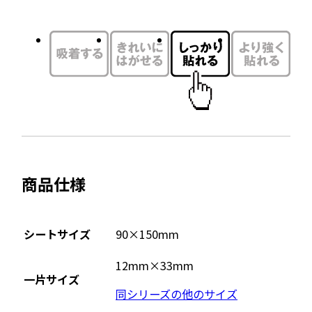
ウ
ま
す
イ
ン
ド
ウ
で
開
き
ま
商品仕様
す
シートサイズ
90×150mm
12mm×33mm
一片サイズ
同シリーズの他のサイズ