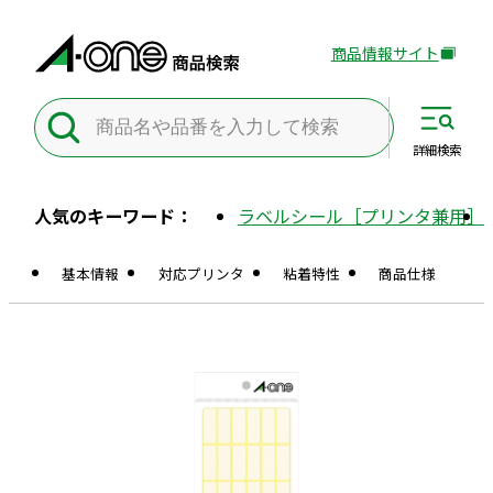
商品情報サイト
外
部
サ
イ
詳細
検索
ト
を
人気のキーワード：
ラベルシール［プリンタ兼用］
別
ウ
基本情報
対応プリンタ
粘着特性
商品仕様
イ
ン
ド
ウ
で
開
き
ま
す