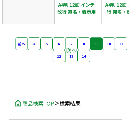
A4判 12面 インチ
A4判 12面
改行 宛名・表示用
行 宛名・
前へ
4
5
6
7
8
9
10
11
次へ
12
13
14
商品検索TOP
検索結果