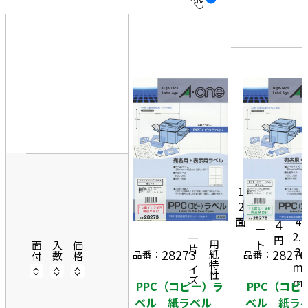
10
表
件
示
す
20
る
件
非
50
表
件
示
8
6.
4
1
6,
m
0
9
1
m
0
2
×
7
シ
面
4
4
ー
2..
円
一片サイズ
ト
商品情報
用紙特性
面付
入数
価格
3
28273
28276
品番：
品番：
m
m
PPC（コピー）ラ
PPC（コピ
ベル 紙ラベル
ベル 紙