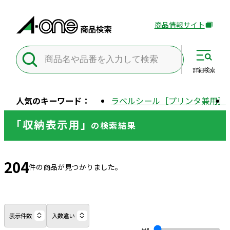
商品情報サイト
外
部
サ
イ
詳細
検索
ト
を
人気のキーワード：
ラベルシール［プリンタ兼用］
別
ウ
「収納表示用」
の
検索結果
イ
ン
ド
204
ウ
件の商品が見つかりました。
で
開
き
ま
表示件数
入数違い
す