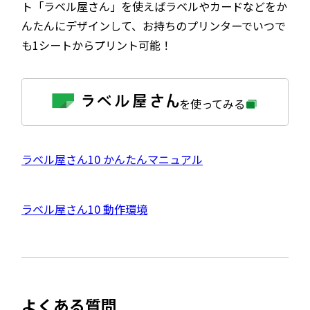
ト「ラベル屋さん」を使えばラベルやカードなどをか
んたんにデザインして、お持ちのプリンターでいつで
も1シートからプリント可能！
外
を使ってみる
部
サ
イ
ト
を
外
ラベル屋さん10 かんたんマニュアル
別
ウ
部
イ
サ
ン
外
ラベル屋さん10 動作環境
ド
イ
ウ
部
で
ト
開
サ
き
を
ま
イ
別
す
ト
ウ
よくある質問
を