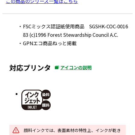
この商品のシリーズ一覧はこちら
FSCミックス認証紙使用商品 SGSHK-COC-0016
83 (c)1996 Forest Stewardship Council A.C.
GPNエコ商品ねっと掲載
対応プリンタ
アイコンの説明
外
部
サ
イ
ト
を
別
ウ
顔料インクでは、表面素材の特性上、インクが乾き
イ