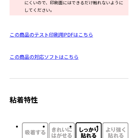
にくいので、印刷面にはできるだけ触れないように
ン
してください。
ド
ウ
で
P
この商品のテスト印刷用PDFはこちら
開
D
き
F
ま
外
この商品の対応ソフトはこちら
資
す
部
料
サ
を
イ
別
ト
ウ
粘着特性
を
イ
別
ン
ウ
ド
イ
ウ
ン