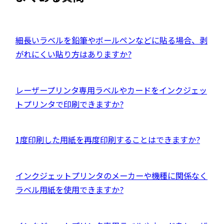
イ
別
ン
ウ
ド
イ
外
細長いラベルを鉛筆やボールペンなどに貼る場合、剥
ウ
ン
部
がれにくい貼り方はありますか?
で
ド
サ
開
ウ
イ
き
外
レーザープリンタ専用ラベルやカードをインクジェッ
で
ト
ま
部
トプリンタで印刷できますか?
開
を
す
サ
き
別
イ
ま
ウ
外
1度印刷した用紙を再度印刷することはできますか?
ト
す
イ
部
を
ン
サ
別
外
インクジェットプリンタのメーカーや機種に関係なく
ド
イ
ウ
部
ラベル用紙を使用できますか?
ウ
ト
イ
サ
で
を
ン
イ
開
別