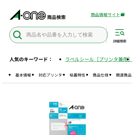
商品情報サイト
外
部
サ
イ
詳細
検索
ト
を
人気のキーワード：
ラベルシール［プリンタ兼用］
別
ウ
基本情報
対応プリンタ
粘着特性
商品仕様
関連商品
イ
ン
ド
ウ
で
開
き
ま
す