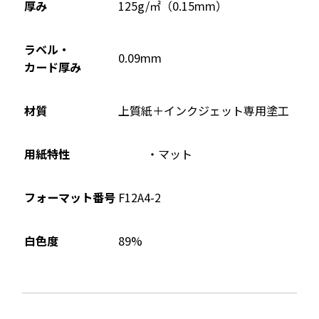
ウ
厚み
125g/㎡（0.15mm）
で
開
ラベル・
0.09mm
き
カード厚み
ま
す
材質
上質紙＋インクジェット専用塗工
用紙特性
マット
フォーマット番号
F12A4-2
89%
白色度