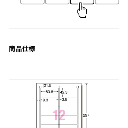
で
ド
開
ウ
き
で
ま
開
す
き
ま
商品仕様
す