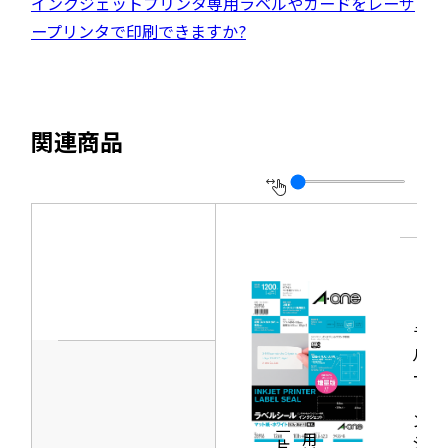
外
インクジェットプリンタ専用ラベルやカードをレーザ
ド
ト
き
ウ
部
ープリンタで印刷できますか?
ウ
を
ま
イ
サ
で
別
す
ン
イ
開
ウ
ド
ト
き
イ
関連商品
ウ
を
ま
ン
で
別
す
ド
開
ウ
ウ
き
イ
で
ま
ン
開
す
ド
き
ウ
ま
ラベ
で
す
ルシ
開
ール
き
［イ
ンク
ま
ジェ