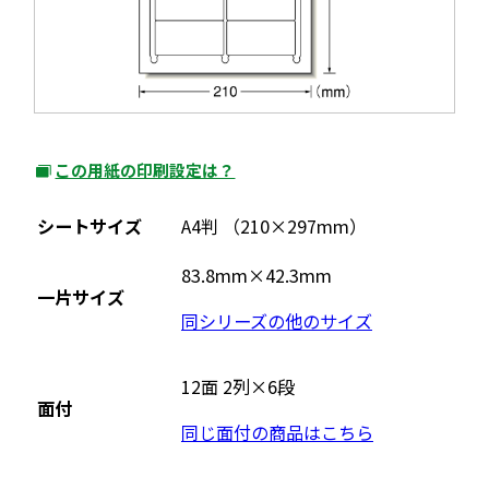
この用紙の印刷設定は？
外
部
シートサイズ
A4判 （210×297mm）
サ
イ
83.8mm×42.3mm
一片サイズ
ト
同シリーズの他のサイズ
を
別
ウ
12面 2列×6段
面付
イ
同じ面付の商品はこちら
ン
ド