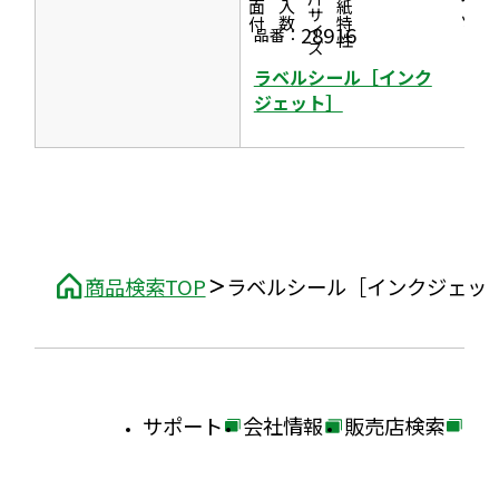
一片サイズ
商品情報
シリーズ
用紙特性
す
価格
面付
入数
ッ
28916
品番：
ト］
ラベルシール［インク
ジェット］
商品検索TOP
ラベルシール［インクジェッ
サポート
会社情報
販売店検索
外
外
外
部
部
部