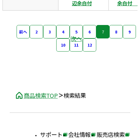
辺余白付
余白付 
前へ
2
3
4
5
6
7
8
9
次へ
10
11
12
商品検索TOP
検索結果
サポート
会社情報
販売店検索
外
外
外