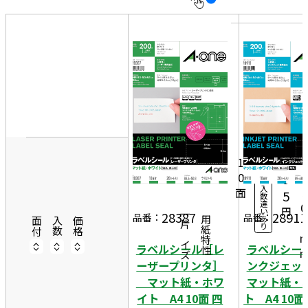
10
表
件
示
す
20
る
件
非
8
50
表
6
件
20
示
4
1,
シ
ー
5
1
ト
0
9
入
面
5
5
数
違
0
円
い
28387
28911
一片サイズ
品番：
品番：
あ
商品情報
用紙特性
8
面付
入数
価格
り
ラベルシール［レ
ラベルシー
ーザープリンタ］
ンクジェ
マット紙・ホワ
マット紙・
イト A4 10面 四
ト A4 10