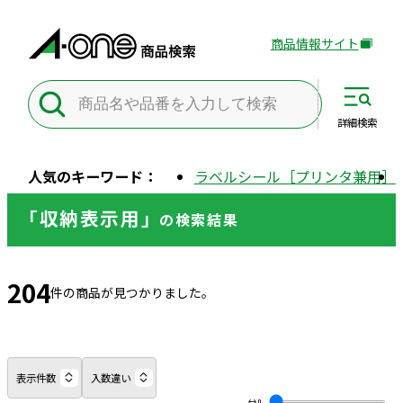
商品情報サイト
外
部
サ
イ
詳細
検索
ト
を
人気のキーワード：
ラベルシール［プリンタ兼用］
別
ウ
「収納表示用」
の
検索結果
イ
ン
ド
204
ウ
件の商品が見つかりました。
で
開
き
ま
表示件数
入数違い
す