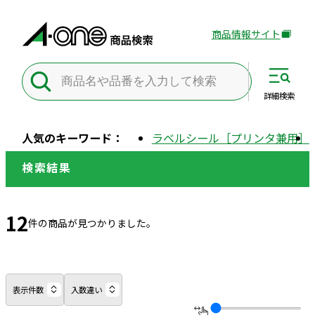
商品情報サイト
外
部
サ
イ
詳細
検索
ト
を
人気のキーワード：
ラベルシール［プリンタ兼用］
別
ウ
検索結果
イ
ン
ド
12
件の商品が見つかりました。
ウ
で
開
き
表示件数
入数違い
ま
す