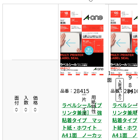
10
表
件
示
す
20
る
件
2
非
50
1
表
件
18
0
示
1,
シ
ー
2
1
ト
9
面
入
2
8
数
違
9
28415
28416
品番：
品番：
円
い
一片サイズ
あ
7
商品情報
用紙特性
面付
入数
価格
り
ラベルシール［プ
ラベルシー
リンタ兼用］ 強
リンタ兼用
粘着タイプ マッ
粘着タイプ
ト紙・ホワイト
ト紙・ホ
A4 1面 ノーカッ
A4 1面 