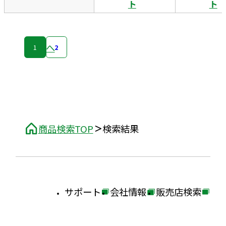
ト
ト
次へ
1
2
商品検索TOP
検索結果
サポート
会社情報
販売店検索
外
外
外
部
部
部