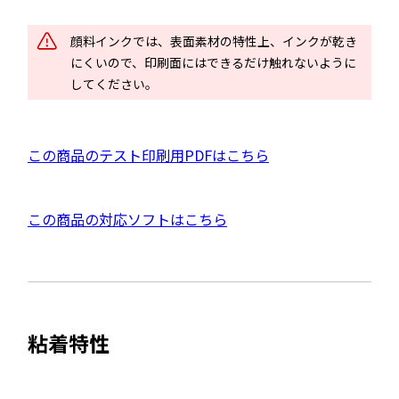
ン
ド
顔料インクでは、表面素材の特性上、インクが乾き
ウ
にくいので、印刷面にはできるだけ触れないように
で
してください。
開
き
ま
P
この商品のテスト印刷用PDFはこちら
す
D
F
外
この商品の対応ソフトはこちら
資
部
料
サ
を
イ
別
ト
ウ
粘着特性
を
イ
別
ン
ウ