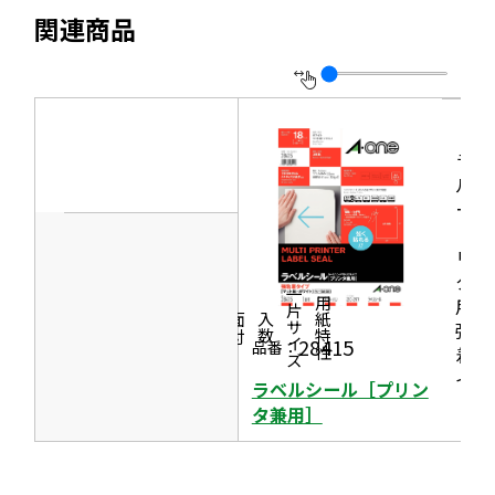
別
す
関連商品
ト
ウ
を
イ
別
ン
ウ
ド
イ
ラベ
ウ
ルシ
ン
で
ール
ド
開
［プ
ウ
リン
き
で
タ兼
ま
一片サイズ
用］
商品情報
シリーズ
用紙特性
開
す
価格
面付
入数
強粘
き
28415
品番：
着タ
ま
イプ
ラベルシール［プリン
す
タ兼用］