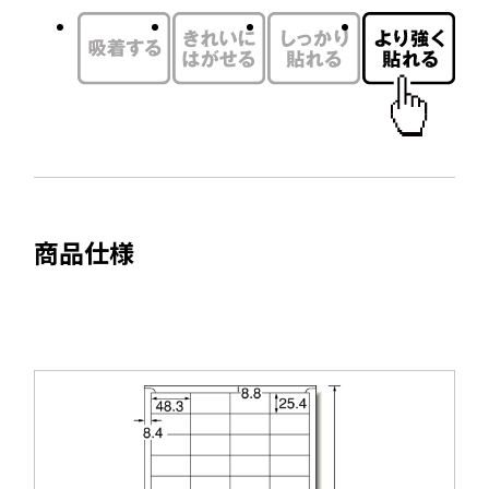
ド
イ
ウ
ン
で
ド
開
ウ
き
で
ま
開
す
き
ま
商品仕様
す