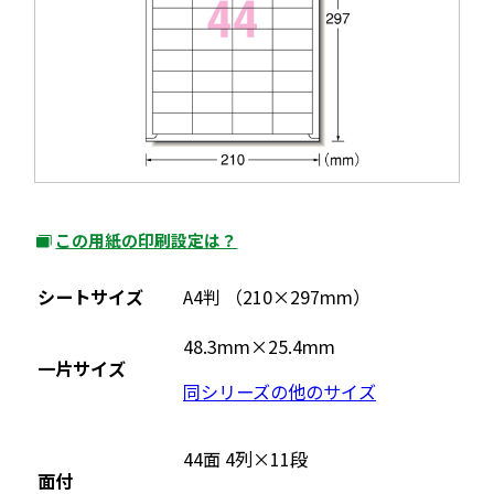
この用紙の印刷設定は？
外
部
シートサイズ
A4判 （210×297mm）
サ
イ
48.3mm×25.4mm
一片サイズ
ト
同シリーズの他のサイズ
を
別
ウ
44面 4列×11段
面付
イ