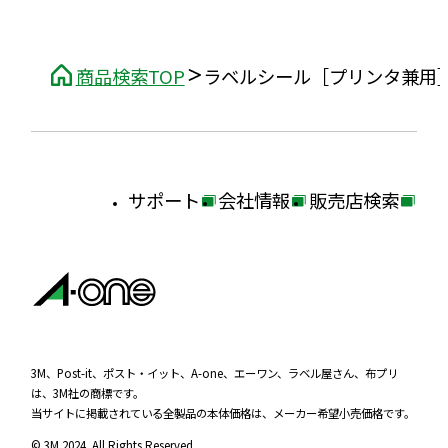
商品検索TOP
ラベルシール［プリンタ兼用
サポート
会社情報
販売店検索
外
外
外
部
部
部
サ
サ
サ
イ
イ
イ
ト
ト
ト
を
を
を
3M、Post-it、ポスト・イット、A-one、エーワン、ラベル屋さん、布プリ
は、3M社の商標です。
別
別
別
当サイトに掲載されている全製品の本体価格は、メーカー希望小売価格です。
ウ
ウ
ウ
© 3M 2024. All Rights Reserved.