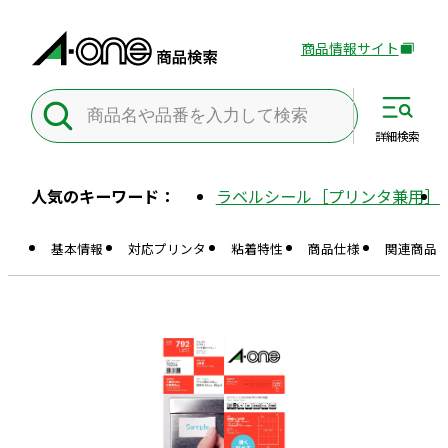
商品情報サイト
外
部
サ
イ
詳細
検索
ト
を
人気のキーワード：
ラベルシール［プリンタ兼用］
別
ウ
基本情報
対応プリンタ
粘着特性
商品仕様
関連商品
イ
ン
ド
ウ
で
開
き
ま
す