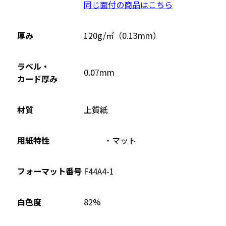
同じ面付の商品はこちら
ン
ド
ウ
厚み
120g/㎡（0.13mm）
で
開
ラベル・
0.07mm
き
カード厚み
ま
す
材質
上質紙
用紙特性
マット
フォーマット番号
F44A4-1
82%
白色度