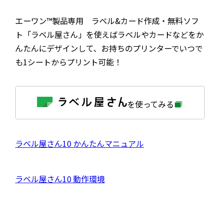
エーワン™製品専用 ラベル&カード作成・無料ソフ
ト「ラベル屋さん」を使えばラベルやカードなどをか
んたんにデザインして、お持ちのプリンターでいつで
も1シートからプリント可能！
外
を使ってみる
部
サ
イ
ト
を
外
ラベル屋さん10 かんたんマニュアル
別
ウ
部
イ
サ
ン
外
ラベル屋さん10 動作環境
ド
イ
ウ
部
で
ト
開
サ
き
を
ま
イ