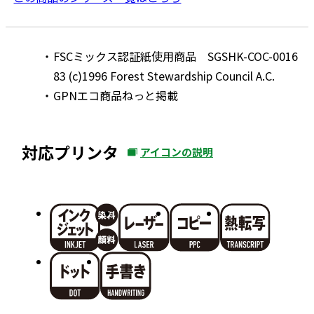
FSCミックス認証紙使用商品 SGSHK-COC-0016
83 (c)1996 Forest Stewardship Council A.C.
GPNエコ商品ねっと掲載
対応プリンタ
アイコンの説明
外
部
サ
イ
ト
を
別
ウ
イ