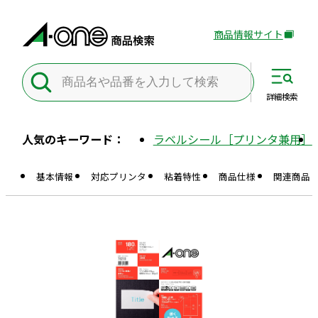
商品情報サイト
外
部
サ
イ
詳細
検索
ト
を
人気のキーワード：
ラベルシール［プリンタ兼用］
別
ウ
基本情報
対応プリンタ
粘着特性
商品仕様
関連商品
イ
ン
ド
ウ
で
開
き
ま
す