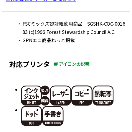
FSCミックス認証紙使用商品 SGSHK-COC-0016
83 (c)1996 Forest Stewardship Council A.C.
GPNエコ商品ねっと掲載
対応プリンタ
アイコンの説明
外
部
サ
イ
ト
を
別
ウ
イ