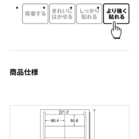
ド
イ
ウ
ン
で
ド
開
ウ
き
で
ま
開
す
き
ま
商品仕様
す