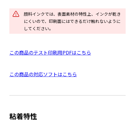
ン
ド
顔料インクでは、表面素材の特性上、インクが乾き
ウ
にくいので、印刷面にはできるだけ触れないように
で
してください。
開
き
ま
P
この商品のテスト印刷用PDFはこちら
す
D
F
外
この商品の対応ソフトはこちら
資
部
料
サ
を
イ
別
ト
ウ
粘着特性
を
イ
別
ン
ウ