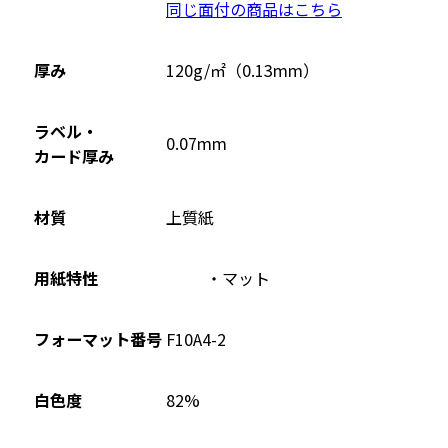
同じ面付の商品はこちら
ン
ド
ウ
厚み
120g/㎡（0.13mm）
で
開
ラベル・
0.07mm
き
カード厚み
ま
す
材質
上質紙
用紙特性
マット
フォーマット番号
F10A4-2
82%
白色度