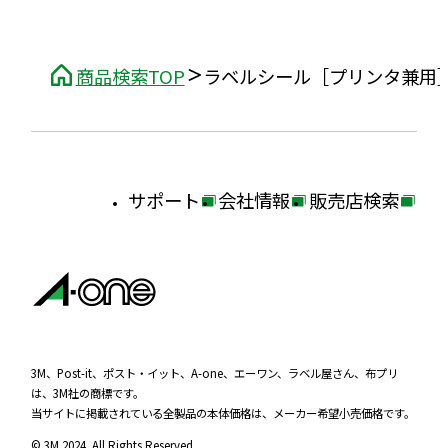
商品検索TOP
ラベルシール［プリンタ兼用
サポート
会社情報
販売店検索
外
外
外
部
部
部
サ
サ
サ
イ
イ
イ
ト
ト
ト
を
を
を
3M、Post-it、ポスト・イット、A-one、エーワン、ラベル屋さん、布プリ
は、3M社の商標です。
別
別
別
当サイトに掲載されている全製品の本体価格は、メーカー希望小売価格です。
ウ
ウ
ウ
© 3M 2024. All Rights Reserved.