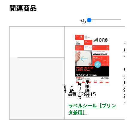
別
す
関連商品
ト
ウ
を
イ
別
ン
ウ
ド
イ
ラベ
ウ
ルシ
ン
で
ール
ド
開
［プ
ウ
リン
き
で
タ兼
ま
一片サイズ
用］
商品情報
シリーズ
用紙特性
開
す
価格
面付
入数
強粘
き
28415
品番：
着タ
ま
イプ
ラベルシール［プリン
す
タ兼用］