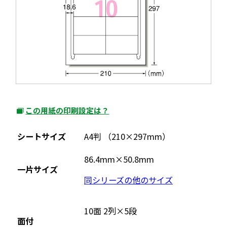
この用紙の印刷設定は？
外
部
シートサイズ
A4判 （210×297mm）
サ
イ
86.4mm×50.8mm
一片サイズ
ト
同シリーズの他のサイズ
を
別
ウ
10面 2列×5段
面付
イ