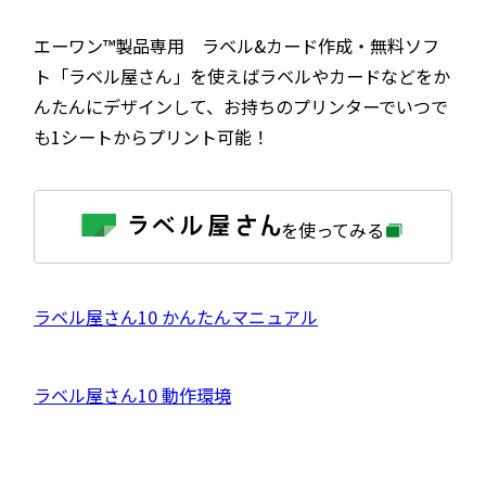
エーワン™製品専用 ラベル&カード作成・無料ソフ
ト「ラベル屋さん」を使えばラベルやカードなどをか
んたんにデザインして、お持ちのプリンターでいつで
も1シートからプリント可能！
外
を使ってみる
部
サ
イ
ト
を
外
ラベル屋さん10 かんたんマニュアル
別
ウ
部
イ
サ
ン
外
ラベル屋さん10 動作環境
ド
イ
ウ
部
で
ト
開
サ
き
を
ま
イ