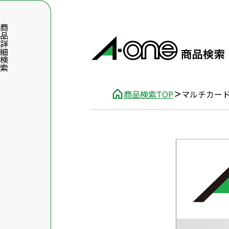
品詳細検索
商品検索TOP
マルチカード
数字5桁を入力（半角数字）
前後に文字のある品番は、文字を除いて入力してください