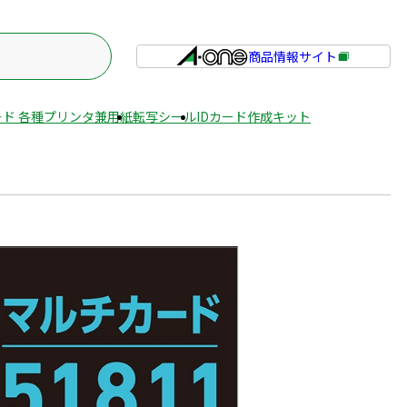
商品情報サイト
外
部
サ
ド 各種プリンタ兼用紙
転写シール
IDカード作成キット
イ
ト
を
別
ウ
イ
ン
ド
ウ
で
開
き
ま