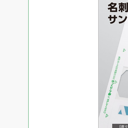
商品ジャンル
ラベル
使用プリンタ
カード
その他用紙
プリンタ兼用
用紙特性
用紙以外
インクジェット
レーザー
マット
シートサイズ
コピー機
光沢
熱転写
片面光沢
ラベル・カードサイズ
×
±
縦
mm
横
mm
ドットインパクト
両面光沢
貼る場所のサイズ
×
印刷しない
縦
mm
横
mm
フィルム
1シートあたりの面数
手書き
キレイにはがせる