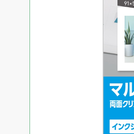
対応ソフト
下地がかくせる
水に強い
吸着
強粘着ラベル
超耐水ラベル
GPNエコ商品ねっと掲載商品
再生材使用商品
グリーン購入法適合商品
FSCミックス認証紙使用商品
水再分散型のり使用商品