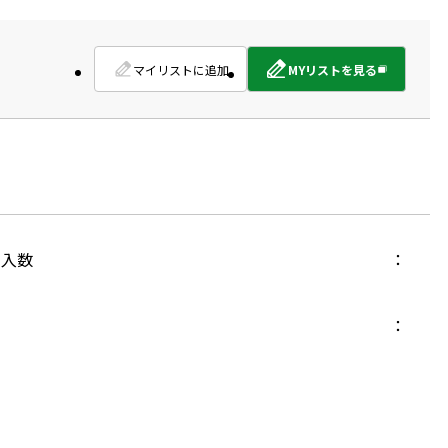
マイリストに追加
MYリストを見る
外
部
サ
イ
ト
を
別
ウ
イ
入数
ン
ド
ウ
で
開
き
ま
す