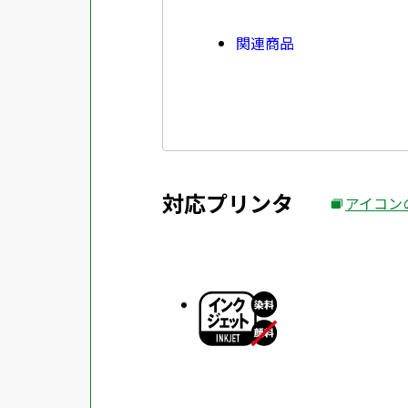
関連商品
対応プリンタ
アイコン
外
部
サ
イ
ト
を
別
ウ