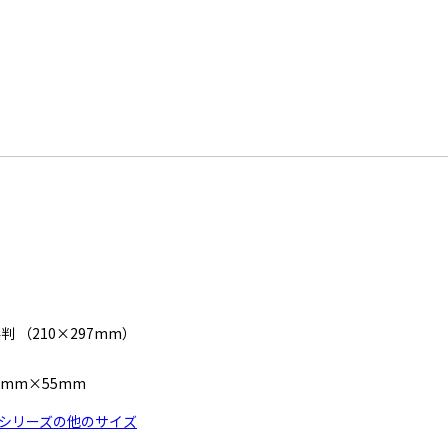
4判 （210×297mm）
1mm×55mm
シリーズの他のサイズ