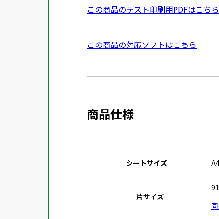
イ
P
この商品のテスト印刷用PDFはこちら
ン
D
ド
F
外
この商品の対応ソフトはこちら
ウ
資
部
で
料
サ
開
を
イ
き
別
ト
ま
ウ
商品仕様
を
す
イ
別
ン
ウ
ド
イ
ウ
シートサイズ
A
ン
で
ド
開
9
ウ
一片サイズ
き
同
で
ま