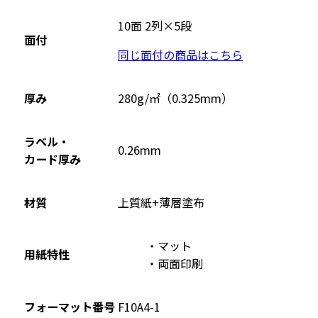
別
ウ
10面 2列×5段
面付
イ
同じ面付の商品はこちら
ン
ド
ウ
厚み
280g/㎡（0.325mm）
で
開
ラベル・
0.26mm
き
カード厚み
ま
す
材質
上質紙+薄層塗布
マット
用紙特性
両面印刷
フォーマット番号
F10A4-1