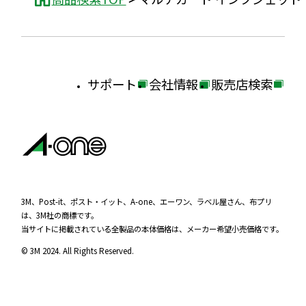
サポート
会社情報
販売店検索
外
外
外
部
部
部
サ
サ
サ
イ
イ
イ
ト
ト
ト
を
を
を
3M、Post-it、ポスト・イット、A-one、エーワン、ラベル屋さん、布プリ
は、3M社の商標です。
別
別
別
当サイトに掲載されている全製品の本体価格は、メーカー希望小売価格です。
ウ
ウ
ウ
© 3M 2024. All Rights Reserved.
イ
イ
イ
ン
ン
ン