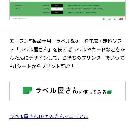
エーワン™製品専用 ラベル&カード作成・無料ソフ
ト「ラベル屋さん」を使えばラベルやカードなどをか
んたんにデザインして、お持ちのプリンターでいつで
も1シートからプリント可能！
外
を使ってみる
部
サ
イ
ト
を
外
ラベル屋さん10 かんたんマニュアル
別
ウ
部
イ
サ
ン