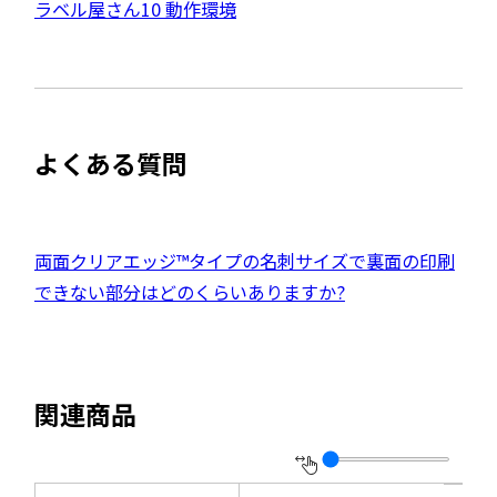
外
ラベル屋さん10 動作環境
ド
イ
ウ
部
で
ト
開
サ
き
を
ま
イ
別
す
ト
ウ
よくある質問
を
イ
別
ン
ウ
ド
イ
外
両面クリアエッジ™タイプの名刺サイズで裏面の印刷
ウ
ン
部
できない部分はどのくらいありますか?
で
ド
サ
開
ウ
イ
き
で
ト
ま
関連商品
開
を
す
き
別
ま
ウ