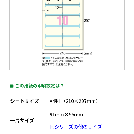
開
ウ
き
で
ま
開
す
き
ま
す
この用紙の印刷設定は？
外
部
シートサイズ
A4判 （210×297mm）
サ
イ
91mm×55mm
一片サイズ
ト
同シリーズの他のサイズ
を