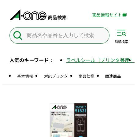
商品情報サイト
外
部
サ
イ
詳細
検索
ト
を
人気のキーワード：
ラベルシール［プリンタ兼用］
別
ウ
基本情報
対応プリンタ
商品仕様
関連商品
イ
ン
ド
ウ
で
開
き
ま
す