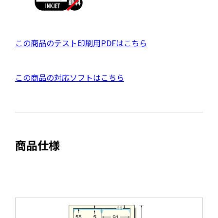
を
別
ウ
P
この商品のテスト印刷用PDFはこちら
イ
D
ン
F
ド
外
この商品の対応ソフトはこちら
資
ウ
部
料
で
サ
を
開
イ
別
き
ト
ウ
ま
商品仕様
を
す
イ
別
ン
ウ
ド
イ
ウ
ン
で
ド