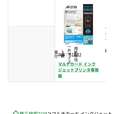
す
イ
ン
ド
ウ
マル
で
チカ
開
ード
［名
き
一片サイズ
商品情報
シリーズ
用紙特性
刺］
ま
価格
面付
入数
51832
品番：
す
マルチカード インク
ジェットプリンタ専用
紙
商品検索TOP
マルチカード インクジェット