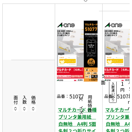
10
表
件
示
す
20
る
件
非
50
表
件
1
示
8
10
2
シ
6
ー
5
7
ト
面
1
入
数
5
円
違
い
5
51077
51078
一片サイズ
品番：
品番：
あ
商品情報
用紙特性
面付
入数
価格
り
マルチカード 各種
マルチカード
プリンタ兼用紙
プリンタ
白無地 A4判 5面
白無地 A4
名刺２つ折りサイ
名刺２つ折