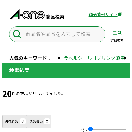
商品情報サイト
外
部
サ
イ
詳細
検索
ト
を
人気のキーワード：
ラベルシール［プリンタ兼用］
別
ウ
検索結果
イ
ン
ド
20
件の商品が見つかりました。
ウ
で
開
き
表示件数
入数違い
ま
す