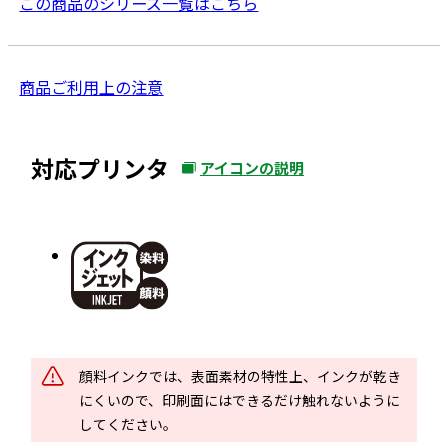
この商品のシリーズ一覧はこちら
外
商品ご利用上の注意
部
サ
対応プリンタ
アイコンの説明
イ
外
ト
部
を
サ
別
イ
ウ
ト
イ
を
別
ン
ウ
ド
顔料インクでは、表面素材の特性上、インクが乾き
イ
ウ
にくいので、印刷面にはできるだけ触れないように
ン
で
してください。
ド