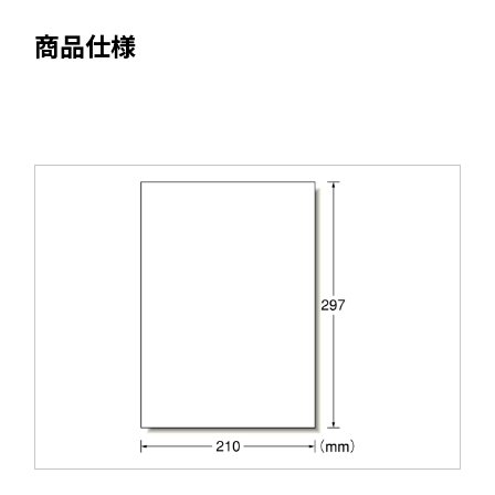
き
ま
商品仕様
す