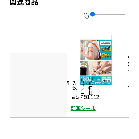
関連商品
ウ
ト
き
イ
で
を
ま
ン
開
別
す
ド
き
ウ
ウ
ま
イ
で
す
ン
開
ド
転
き
ウ
写
ま
シ
で
す
一片サイズ
ー
商品情報
シリーズ
用紙特性
開
価格
面付
入数
ル
き
51112
品番：
ま
す
転写シール