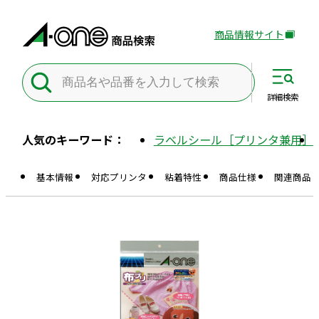
商品情報サイト
外
部
サ
イ
詳細
検索
ト
を
人気のキーワード：
ラベルシール［プリンタ兼用］
別
ウ
基本情報
対応プリンタ
粘着特性
商品仕様
関連商品
イ
ン
ド
ウ
で
開
き
ま
す