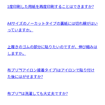
す
サ
き
別
外
1度印刷した用紙を再度印刷することはできますか?
イ
ま
ウ
部
ト
す
イ
サ
を
外
A4サイズのノーカットタイプの裏紙には切れ線がはい
ン
イ
別
部
っていますか。
ド
ト
ウ
サ
ウ
を
イ
イ
で
別
外
上履きのゴムの部分に貼りたいのですが、伸び縮みは
ン
ト
開
ウ
部
しますか。
ド
を
き
イ
サ
ウ
別
ま
ン
イ
で
ウ
外
布プリ™(アイロン接着タイプ)はアイロンで貼り付け
す
ド
ト
開
イ
部
た後にはがせますか?
ウ
を
き
ン
サ
で
別
ま
ド
イ
開
ウ
外
布プリ™は洗濯しても大丈夫ですか?
す
ウ
ト
き
イ
部
で
を
ま