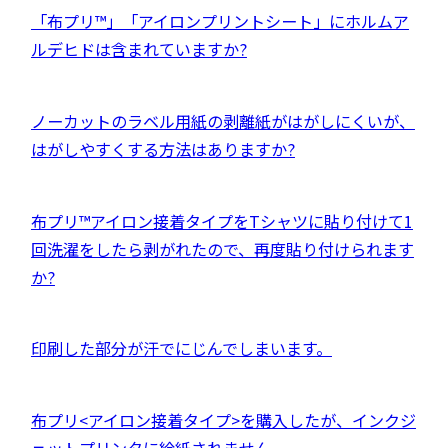
ン
サ
開
別
外
「布プリ™」「アイロンプリントシート」にホルムア
す
ド
イ
き
ウ
部
ルデヒドは含まれていますか?
ウ
ト
ま
イ
サ
で
を
す
ン
イ
開
別
外
ノーカットのラベル用紙の剥離紙がはがしにくいが、
ド
ト
き
ウ
部
はがしやすくする方法はありますか?
ウ
を
ま
イ
サ
で
別
す
ン
イ
開
ウ
外
布プリ™アイロン接着タイプをTシャツに貼り付けて1
ド
ト
き
イ
部
回洗濯をしたら剥がれたので、再度貼り付けられます
ウ
を
ま
ン
サ
か?
で
別
す
ド
イ
開
ウ
ウ
ト
き
イ
外
印刷した部分が汗でにじんでしまいます。
で
を
ま
ン
部
開
別
す
ド
サ
き
ウ
外
布プリ<アイロン接着タイプ>を購入したが、インクジ
ウ
イ
ま
イ