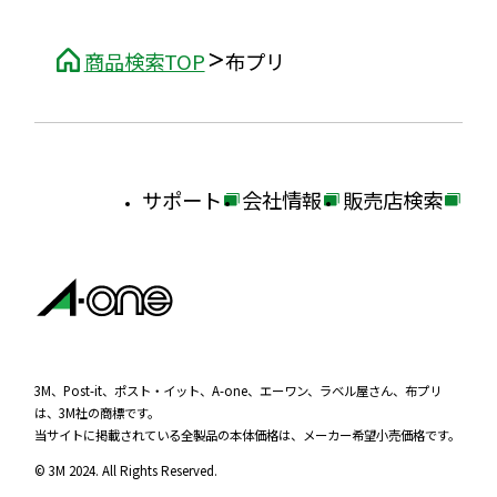
商品検索TOP
布プリ
サポート
会社情報
販売店検索
外
外
外
部
部
部
サ
サ
サ
イ
イ
イ
ト
ト
ト
を
を
を
3M、Post-it、ポスト・イット、A-one、エーワン、ラベル屋さん、布プリ
は、3M社の商標です。
別
別
別
当サイトに掲載されている全製品の本体価格は、メーカー希望小売価格です。
ウ
ウ
ウ
© 3M 2024. All Rights Reserved.