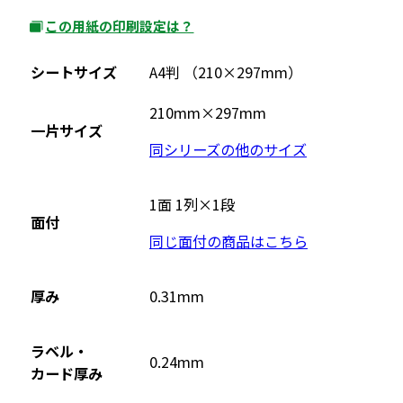
この用紙の印刷設定は？
外
部
シートサイズ
A4判 （210×297mm）
サ
イ
210mm×297mm
一片サイズ
ト
同シリーズの他のサイズ
を
別
ウ
1面 1列×1段
面付
イ
同じ面付の商品はこちら
ン
ド
ウ
厚み
0.31mm
で
開
ラベル・
0.24mm
き
カード厚み
ま