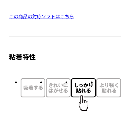
開
ウ
き
で
外
この商品の対応ソフトはこちら
ま
開
部
す
き
サ
ま
イ
す
ト
粘着特性
を
別
ウ
イ
ン
ド
ウ
で
開