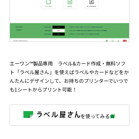
エーワン™製品専用 ラベル&カード作成・無料ソフ
ト「ラベル屋さん」を使えばラベルやカードなどをか
んたんにデザインして、お持ちのプリンターでいつで
も1シートからプリント可能！
外
を使ってみる
部
サ
イ
ト
を