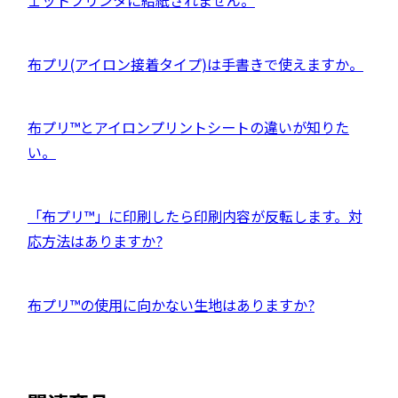
部
ェットプリンタに給紙されません。
で
ト
す
ン
サ
開
を
ド
イ
き
別
外
布プリ(アイロン接着タイプ)は手書きで使えますか。
ウ
ト
ま
ウ
部
で
を
す
イ
サ
開
別
外
布プリ™とアイロンプリントシートの違いが知りた
ン
イ
き
ウ
部
い。
ド
ト
ま
イ
サ
ウ
を
す
ン
イ
で
別
外
「布プリ™」に印刷したら印刷内容が反転します。対
ド
ト
開
ウ
部
応方法はありますか?
ウ
を
き
イ
サ
で
別
ま
ン
イ
開
ウ
外
布プリ™の使用に向かない生地はありますか?
す
ド
ト
き
イ
部
ウ
を
ま
ン
サ
で
別
す
ド
イ
開
ウ