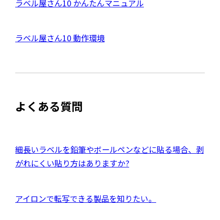
外
ラベル屋さん10 かんたんマニュアル
別
ウ
部
イ
サ
ン
外
ラベル屋さん10 動作環境
ド
イ
ウ
部
で
ト
開
サ
き
を
ま
イ
別
す
ト
ウ
よくある質問
を
イ
別
ン
ウ
ド
イ
外
細長いラベルを鉛筆やボールペンなどに貼る場合、剥
ウ
ン
部
がれにくい貼り方はありますか?
で
ド
サ
開
ウ
イ
き
外
アイロンで転写できる製品を知りたい。
で
ト
ま
部
開
を