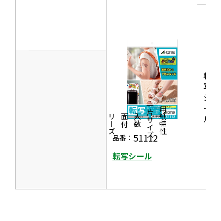
ン
で
ド
開
ウ
き
で
ま
開
す
き
転
ま
写
シ
す
一片サイズ
ー
商品情報
シリーズ
用紙特性
価格
面付
入数
ル
51112
品番：
転写シール