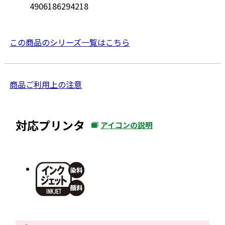
4906186294218
この商品のシリーズ一覧はこちら
外
商品ご利用上の注意
部
サ
対応プリンタ
アイコンの説明
イ
外
ト
部
を
サ
別
イ
ウ
ト
イ
を
別
ン
ウ