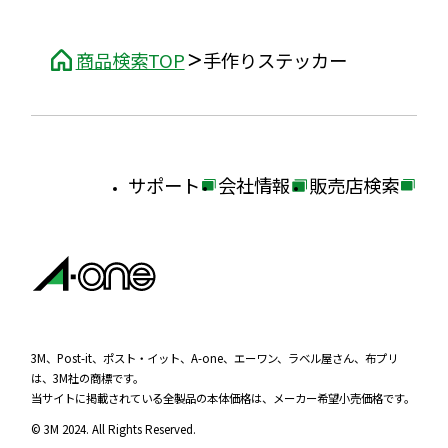
商品検索TOP
手作りステッカー
サポート
会社情報
販売店検索
外
外
外
部
部
部
サ
サ
サ
イ
イ
イ
ト
ト
ト
を
を
を
3M、Post-it、ポスト・イット、A-one、エーワン、ラベル屋さん、布プリ
は、3M社の商標です。
別
別
別
当サイトに掲載されている全製品の本体価格は、メーカー希望小売価格です。
ウ
ウ
ウ
© 3M 2024. All Rights Reserved.