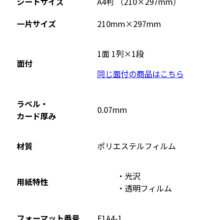
シートサイズ
A4判 （210×297mm）
一片サイズ
210mm×297mm
1面 1列×1段
面付
同じ面付の商品はこちら
ラベル・
0.07mm
カード厚み
材質
ポリエステルフィルム
光沢
用紙特性
透明フィルム
フォーマット番号
F1A4-1