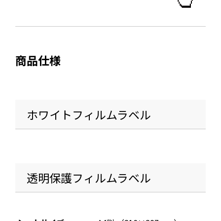
で
開
き
ま
商品仕様
す
ホワイトフィルムラベル
透明保護フィルムラベル