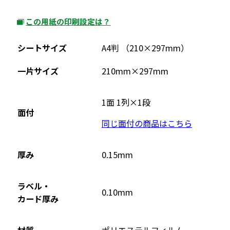
この用紙の印刷設定は？
外
部
シートサイズ
A4判 （210×297mm）
サ
イ
一片サイズ
210mm×297mm
ト
を
1面 1列×1段
別
面付
ウ
同じ面付の商品はこちら
イ
ン
厚み
0.15mm
ド
ウ
ラベル・
で
0.10mm
カード厚み
開
き
ま