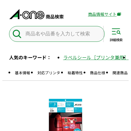
商品情報サイト
外
部
サ
イ
詳細
検索
ト
を
人気のキーワード：
ラベルシール［プリンタ兼用］
別
ウ
基本情報
対応プリンタ
粘着特性
商品仕様
関連商品
イ
ン
ド
ウ
で
開
き
ま
す