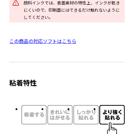
ド
顔料インクでは、表面素材の特性上、インクが乾き
イ
ウ
にくいので、印刷面にはできるだけ触れないように
ン
で
してください。
ド
開
ウ
き
で
外
この商品の対応ソフトはこちら
ま
開
部
す
き
サ
ま
イ
す
ト
粘着特性
を
別
ウ
イ
ン
ド
ウ