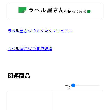
外
を使ってみる
部
サ
イ
ト
を
外
ラベル屋さん10 かんたんマニュアル
別
ウ
部
イ
サ
ン
外
ラベル屋さん10 動作環境
ド
イ
ウ
部
で
ト
開
サ
き
を
ま
イ
別
す
関連商品
ト
ウ
を
イ
別
ン
ウ
ド
イ
ウ