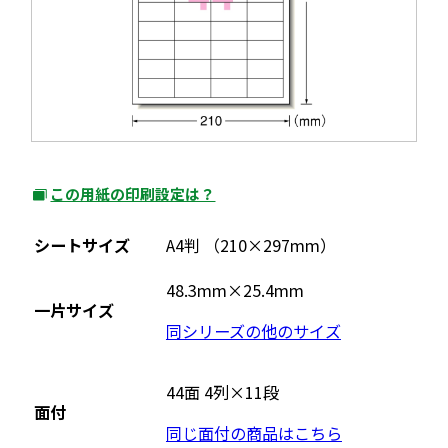
この用紙の印刷設定は？
外
部
シートサイズ
A4判 （210×297mm）
サ
イ
48.3mm×25.4mm
一片サイズ
ト
同シリーズの他のサイズ
を
別
ウ
44面 4列×11段
面付
イ
同じ面付の商品はこちら
ン