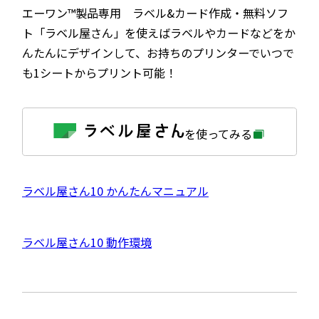
エーワン™製品専用 ラベル&カード作成・無料ソフ
ト「ラベル屋さん」を使えばラベルやカードなどをか
んたんにデザインして、お持ちのプリンターでいつで
も1シートからプリント可能！
外
を使ってみる
部
サ
イ
ト
を
外
ラベル屋さん10 かんたんマニュアル
別
ウ
部
イ
サ
ン
外
ラベル屋さん10 動作環境
ド
イ
ウ
部
で
ト
開
サ
き
を
ま
イ
別
す