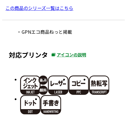
この商品のシリーズ一覧はこちら
GPNエコ商品ねっと掲載
対応プリンタ
アイコンの説明
外
部
サ
イ
ト
を
別
ウ
イ
ン