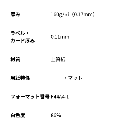
ド
ウ
厚み
160g/㎡（0.17mm）
で
開
ラベル・
0.11mm
き
カード厚み
ま
す
材質
上質紙
用紙特性
マット
フォーマット番号
F44A4-1
86%
白色度