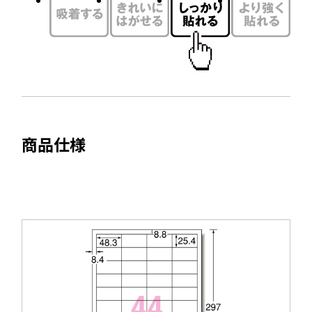
ウ
ン
で
ド
開
ウ
き
で
ま
開
す
き
ま
商品仕様
す