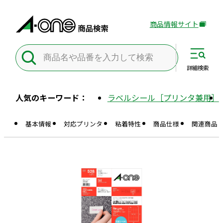
商品情報サイト
外
部
サ
イ
詳細
検索
ト
を
人気のキーワード：
ラベルシール［プリンタ兼用］
別
ウ
基本情報
対応プリンタ
粘着特性
商品仕様
関連商品
イ
ン
ド
ウ
で
開
き
ま
す