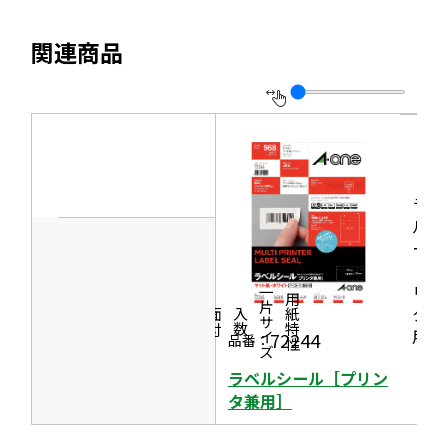
で
別
ン
イ
開
ウ
関連商品
ド
ト
き
イ
ウ
を
ま
ン
で
別
す
ド
開
ウ
ウ
き
イ
で
ま
ン
ラベ
開
す
ド
ルシ
き
ール
ウ
ま
［プ
で
す
リン
一片サイズ
商品情報
シリーズ
用紙特性
開
タ兼
価格
面付
入数
き
用］
72244
品番：
ま
ラベルシール［プリン
す
タ兼用］