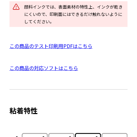
ド
顔料インクでは、表面素材の特性上、インクが乾き
ウ
にくいので、印刷面にはできるだけ触れないように
で
してください。
開
き
ま
P
この商品のテスト印刷用PDFはこちら
す
D
F
外
この商品の対応ソフトはこちら
資
部
料
サ
を
イ
別
ト
ウ
粘着特性
を
イ
別
ン
ウ
ド
イ