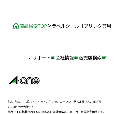
商品検索TOP
ラベルシール［プリンタ兼用
サポート
会社情報
販売店検索
外
外
外
部
部
部
サ
サ
サ
イ
イ
イ
ト
ト
ト
を
を
を
3M、Post-it、ポスト・イット、A-one、エーワン、ラベル屋さん、布プリ
は、3M社の商標です。
別
別
別
当サイトに掲載されている全製品の本体価格は、メーカー希望小売価格です。