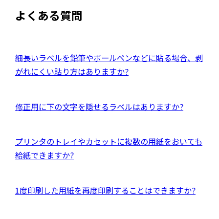
ト
ウ
よくある質問
を
イ
別
ン
ウ
ド
イ
外
細長いラベルを鉛筆やボールペンなどに貼る場合、剥
ウ
ン
部
がれにくい貼り方はありますか?
で
ド
サ
開
ウ
イ
き
外
修正用に下の文字を隠せるラベルはありますか?
で
ト
ま
部
開
を
す
サ
き
別
外
プリンタのトレイやカセットに複数の用紙をおいても
イ
ま
ウ
部
給紙できますか?
ト
す
イ
サ
を
ン
イ
別
外
1度印刷した用紙を再度印刷することはできますか?
ド
ト
ウ
部
ウ
を
イ
サ