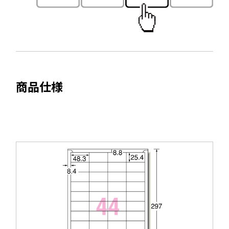
で
ド
開
ウ
き
で
ま
開
す
き
ま
商品仕様
す