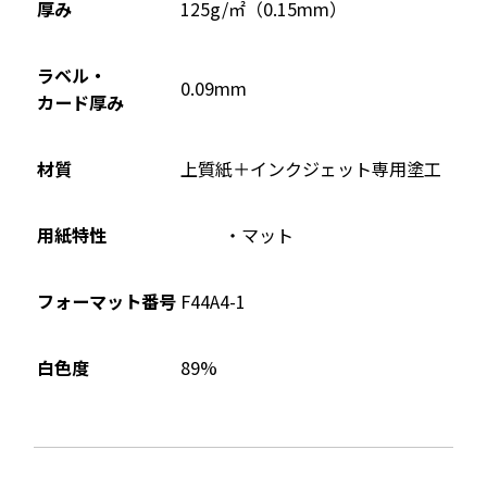
ウ
厚み
125g/㎡（0.15mm）
で
開
ラベル・
0.09mm
き
カード厚み
ま
す
材質
上質紙＋インクジェット専用塗工
用紙特性
マット
フォーマット番号
F44A4-1
89%
白色度