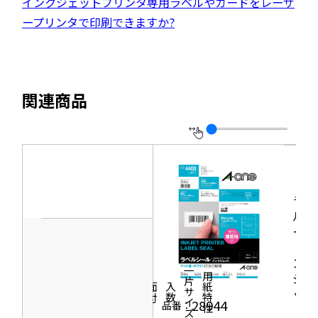
外
インクジェットプリンタ専用ラベルやカードをレーザ
ド
ト
き
ウ
部
ープリンタで印刷できますか?
ウ
を
ま
イ
サ
で
別
す
ン
イ
開
ウ
ド
ト
き
イ
関連商品
ウ
を
ま
ン
で
別
す
ド
開
ウ
ウ
き
イ
で
ま
ン
開
す
ラベ
ド
き
ルシ
ウ
ま
ール
で
［イ
す
開
ンク
一片サイズ
ジェ
商品情報
シリーズ
用紙特性
き
価格
面付
入数
ッ
ま
28944
品番：
ト］