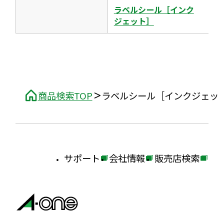
す
ラベルシール［インク
ジェット］
商品検索TOP
ラベルシール［インクジェッ
サポート
会社情報
販売店検索
外
外
外
部
部
部
サ
サ
サ
イ
イ
イ