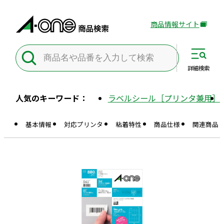
商品情報サイト
外
部
サ
イ
詳細
検索
ト
を
人気のキーワード：
ラベルシール［プリンタ兼用］
別
ウ
基本情報
対応プリンタ
粘着特性
商品仕様
関連商品
イ
ン
ド
ウ
で
開
き
ま
す