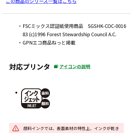
この商品のシリーズ一覧はこちら
FSCミックス認証紙使用商品 SGSHK-COC-0016
83 (c)1996 Forest Stewardship Council A.C.
GPNエコ商品ねっと掲載
対応プリンタ
アイコンの説明
外
部
サ
イ
ト
を
別
ウ
顔料インクでは、表面素材の特性上、インクが乾き
イ