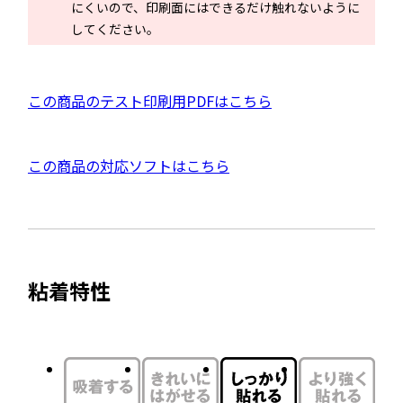
にくいので、印刷面にはできるだけ触れないように
ン
してください。
ド
ウ
で
P
この商品のテスト印刷用PDFはこちら
開
D
き
F
ま
外
この商品の対応ソフトはこちら
資
す
部
料
サ
を
イ
別
ト
ウ
粘着特性
を
イ
別
ン
ウ
ド
イ
ウ
ン