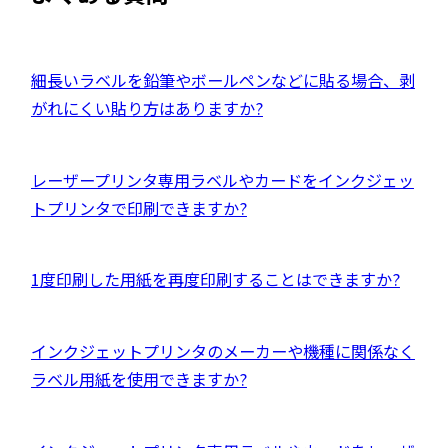
イ
別
ン
ウ
ド
イ
外
細長いラベルを鉛筆やボールペンなどに貼る場合、剥
ウ
ン
部
がれにくい貼り方はありますか?
で
ド
サ
開
ウ
イ
き
外
レーザープリンタ専用ラベルやカードをインクジェッ
で
ト
ま
部
トプリンタで印刷できますか?
開
を
す
サ
き
別
イ
ま
ウ
外
1度印刷した用紙を再度印刷することはできますか?
ト
す
イ
部
を
ン
サ
別
外
インクジェットプリンタのメーカーや機種に関係なく
ド
イ
ウ
部
ラベル用紙を使用できますか?
ウ
ト
イ
サ
で
を
ン
イ
開
別