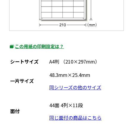
この用紙の印刷設定は？
外
部
シートサイズ
A4判 （210×297mm）
サ
イ
48.3mm×25.4mm
一片サイズ
ト
同シリーズの他のサイズ
を
別
ウ
44面 4列×11段
面付
イ
同じ面付の商品はこちら
ン
ド