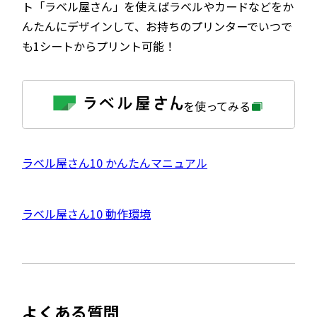
ト「ラベル屋さん」を使えばラベルやカードなどをか
んたんにデザインして、お持ちのプリンターでいつで
も1シートからプリント可能！
外
を使ってみる
部
サ
イ
ト
を
外
ラベル屋さん10 かんたんマニュアル
別
ウ
部
イ
サ
ン
外
ラベル屋さん10 動作環境
ド
イ
ウ
部
で
ト
開
サ
き
を
ま
イ
別
す
ト
ウ
よくある質問
を