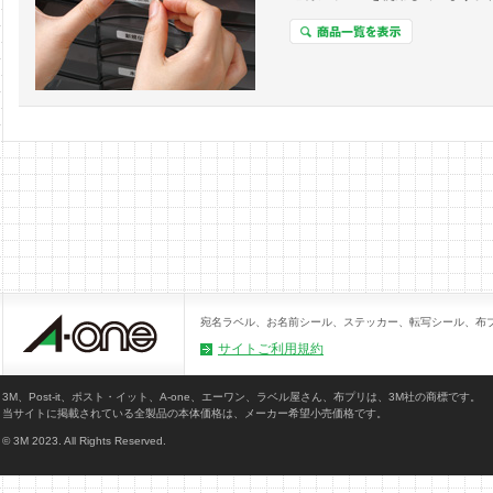
宛名ラベル、お名前シール、ステッカー、転写シール、布
サイトご利用規約
3M、Post-it、ポスト・イット、A-one、エーワン、ラベル屋さん、布プリは、3M社の商標です。
当サイトに掲載されている全製品の本体価格は、メーカー希望小売価格です。
© 3M 2023. All Rights Reserved.