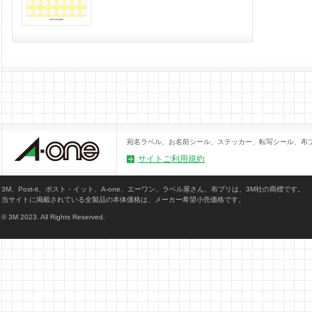
宛名ラベル、お名前シール、ステッカー、転写シール、布
サイトご利用規約
3M、Post-it、ポスト・イット、A-one、エーワン、ラベル屋さん、布プリは、3M社の商標です。
当サイトに掲載されている全製品の本体価格は、メーカー希望小売価格です。
© 3M 2023. All Rights Reserved.