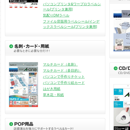
パソコンプリンタ&ワープロラベルシ
ール[プリンタ兼用]
気配りDMラベル
ファイル背面用ラベルシール/インデ
ックスラベルシール[プリンタ兼用]
マルチカード（名刺）
マルチカード（多目的）
パソコンで手作りチケット
パソコンで手作り絵カード
はがき用紙
草木花・和紙