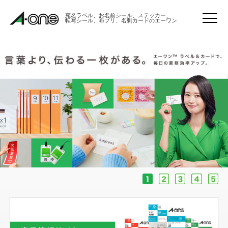
宛名ラベル、お名前シール、ステッカー、
転写シール、布プリ、名刺カードのエーワン
メ
ニ
ュ
ー
を
HOME
開
閉
商品情報サイト
サポート
会社概要