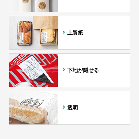
上質紙
下地が隠せる
透明