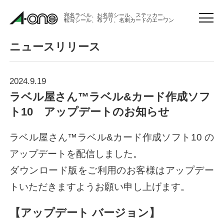
宛名ラベル、お名前シール、ステッカー、
転写シール、布プリ、名刺カードのエーワン
メ
ニ
ュ
ニュースリリース
ー
を
HOME
開
2024.9.19
閉
ラベル屋さん™ラベル&カード作成ソフ
ト10 アップデートのお知らせ
商品情報サイト
ラベル屋さん™ラベル&カード作成ソフト10 の
アップデートを配信しました。
サポート
ダウンロード版をご利用のお客様はアップデー
トいただきますようお願い申し上げます。
会社概要
【アップデート バージョン】