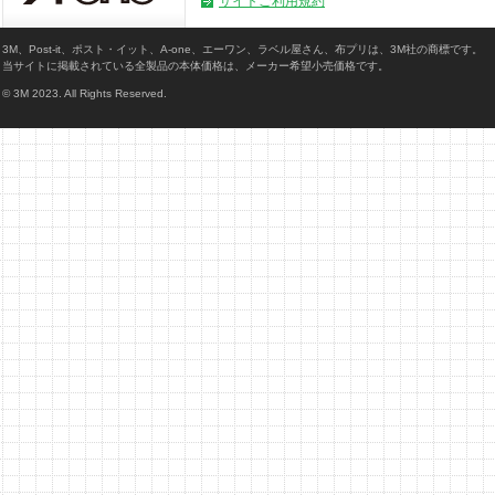
サイトご利用規約
3M、Post-it、ポスト・イット、A-one、エーワン、ラベル屋さん、布プリは、3M社の商標です。
当サイトに掲載されている全製品の本体価格は、メーカー希望小売価格です。
© 3M 2023. All Rights Reserved.