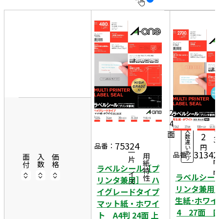
10
表
件
示
す
20
る
件
非
50
7
表
件
0
20
示
1,
シ
ー
5
2
ト
4
6
3
入
面
2
数
3
違
75324
品番：
円
い
9
31342
一片サイズ
あ
品番：
商品情報
用紙特性
面付
入数
価格
り
ラベルシール［プ
ラベルシー
リンタ兼用］ ハ
リンタ兼用
イグレードタイプ
生紙･ホワイ
マット紙・ホワイ
4 27面 
ト A4判 24面 上