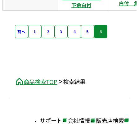
白付 角
下余白付
前へ
1
2
3
4
5
6
商品検索TOP
検索結果
サポート
会社情報
販売店検索
外
外
外
部
部
部