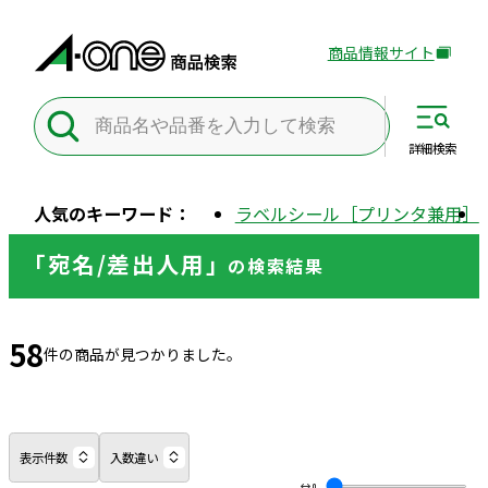
商品情報サイト
外
部
サ
イ
詳細
検索
ト
を
人気のキーワード：
ラベルシール［プリンタ兼用］
別
ウ
「宛名/差出人用」
の
検索結果
イ
ン
ド
58
ウ
件の商品が見つかりました。
で
開
き
ま
表示件数
入数違い
す