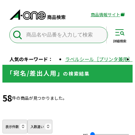
商品情報サイト
外
部
サ
イ
詳細
検索
ト
を
人気のキーワード：
ラベルシール［プリンタ兼用］
別
ウ
「宛名/差出人用」
の
検索結果
イ
ン
ド
58
ウ
件の商品が見つかりました。
で
開
き
ま
表示件数
入数違い
す