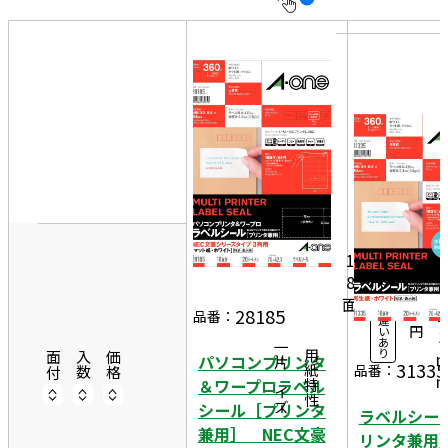
10
表
件
示
す
20
る
件
非
50
表
件
7
示
0
20
1,
シ
ー
5
1
ト
8
1
4
入
面
8
数
2
28185
品番：
違
円
い
3
あ
一片サイズ
り
商品情報
用紙特性
面付
入数
価格
パソコンプリンタ
31335
品番：
＆ワープロラベル
シール［プリンタ
ラベルシー
兼用］ NEC文豪
リンタ兼用