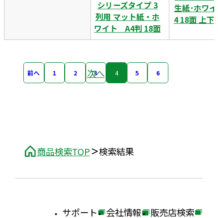
シリーズタイプ 3
生紙･ホワイ
列用 マット紙・ホ
4 18面 上
ワイト A4判 18面
次へ
前へ
1
2
3
4
5
6
商品検索TOP
検索結果
サポート
会社情報
販売店検索