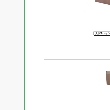
強粘着ラベル
超耐水ラベル
GPNエコ商品ねっと掲載商品
入数違いあり
再生材使用商品
グリーン購入法適合商品
FSCミックス認証紙使用商品
水再分散型のり使用商品