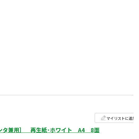
マイリストに追加
タ兼用］ 再生紙･ホワイト A4 8面