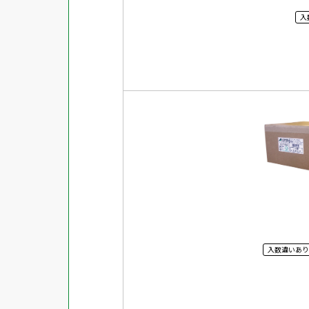
入
入数違いあり