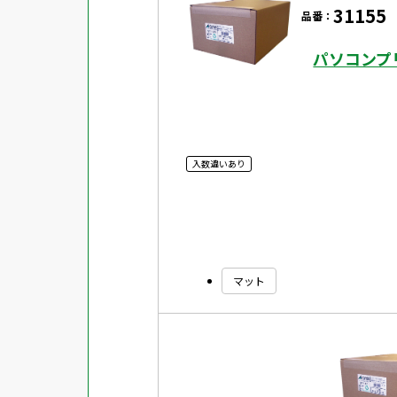
31155
品番：
用紙特性
パソコンプ
マット
シートサイズ
光沢
片面光沢
入数違いあり
ラベル・カードサイズ
×
±
縦
mm
横
mm
両面光沢
貼る場所のサイズ
×
縦
mm
横
mm
フィルム
1シートあたりの面数
キレイにはがせる
マット
対応ソフト
下地がかくせる
水に強い
吸着