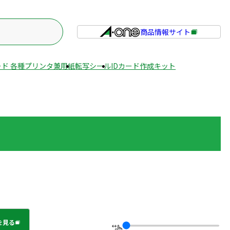
商品情報サイト
外
部
サ
ド 各種プリンタ兼用紙
転写シール
IDカード作成キット
イ
ト
を
別
ウ
イ
ン
ド
ウ
で
開
き
ま
を見る