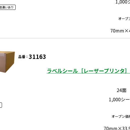
1,00
数違いあり
オープ
70mm×
31163
品番：
ラベルシール［レーザープリンタ］ 
24面
1,000シ
オープン価
70mm×33.