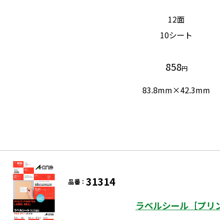
12面
10シート
858
円
83.8mm×42.3mm
31314
品番：
ラベルシール［プリン