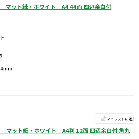
マット紙・ホワイト A4 44面 四辺余白付
ート
格
.4mm
マイリストに追加
マット紙・ホワイト A4判 12面 四辺余白付 角丸