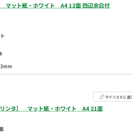
マット紙・ホワイト A4 12面 四辺余白付
ート
格
.3mm
マイリストに追加
リンタ］ マット紙・ホワイト A4 21面
1面