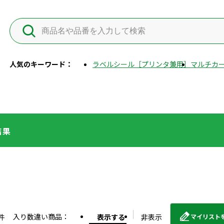
人気のキーワード：
ラベルシール［プリンタ兼用］
マルチカー
結果
入り数違い商品：
件
表示する
非表示
マイリスト
外