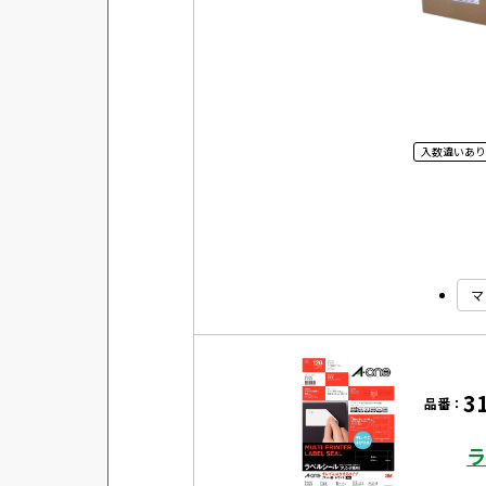
入数違いあり
マ
3
品番：
ラ