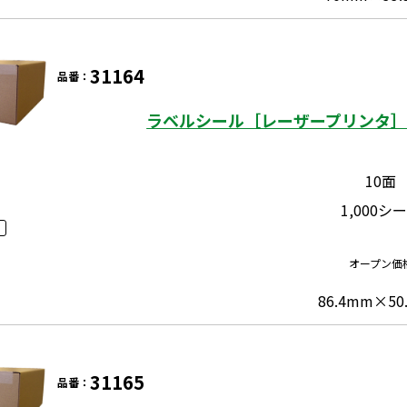
31164
品番：
ラベルシール［レーザープリンタ］ 
10面
1,000シ
オープン価
86.4mm×50
31165
品番：