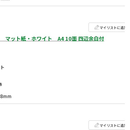
マイリストに追加
マット紙・ホワイト A4 10面 四辺余白付
ート
格
.8mm
マイリストに追加