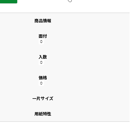
す
商品情報
面付
入数
価格
一片サイズ
用紙特性