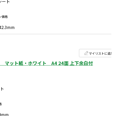
0シート
ン価格
42.3mm
マイリストに追加
マット紙・ホワイト A4 24面 上下余白付
ート
格
9mm