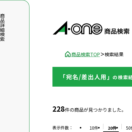
品詳細検索
商品検索TOP
検索結果
「宛名/差出人用」
の
検索
数字5桁を入力（半角数字）
前後に文字のある品番は、文字を除いて入力してください
228
件の商品が見つかりました。
表示件数
：
10件
20件
50