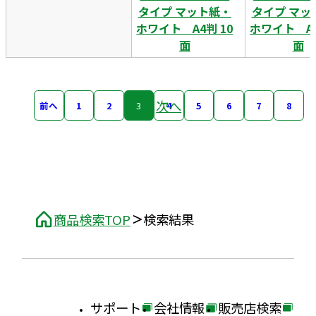
タイプ マット紙・
タイプ マッ
ホワイト A4判 10
ホワイト A4
面
面
次へ
前へ
1
2
3
4
5
6
7
8
商品検索TOP
検索結果
サポート
会社情報
販売店検索