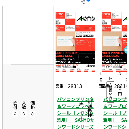
10
表
件
示
す
20
る
件
非
50
表
件
8
示
20
4
1,
シ
ー
5
1
ト
0
1
入
28313
28314
面
4
品番：
品番：
8
数
違
8
円
い
あ
パソコンプリンタ
パソコンプ
り
一片サイズ
商品情報
用紙特性
面付
入数
価格
＆ワープロラベル
＆ワープロ
シール［プリンタ
シール［プ
兼用］ SANYOサ
兼用］ SA
ンワードシリーズ
ンワードシ