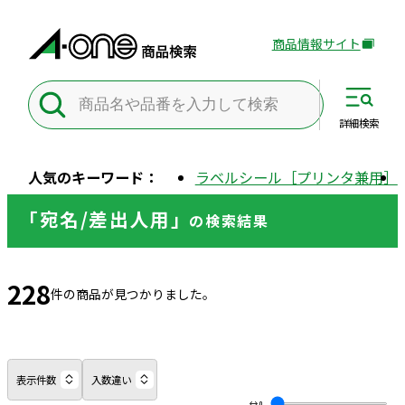
商品情報サイト
外
部
サ
イ
詳細
検索
ト
を
人気のキーワード：
ラベルシール［プリンタ兼用］
別
ウ
「宛名/差出人用」
の
検索結果
イ
ン
ド
228
ウ
件の商品が見つかりました。
で
開
き
ま
表示件数
入数違い
す