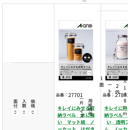
10
表
件
示
す
20
る
件
非
50
表
件
1
示
0
0
m
4
5
m
1
シ
6
×
面
ー
2
1
ト
円
4
27701
27801
品番：
品番：
一片サイズ
8
商品情報
用紙特性
面付
入数
価格
m
キレイにみせる収
キレイにみ
m
納ラベル 水に強
納ラベル 
い マット紙 ノ
い 透明フ
ーカット はがき
ム ノー