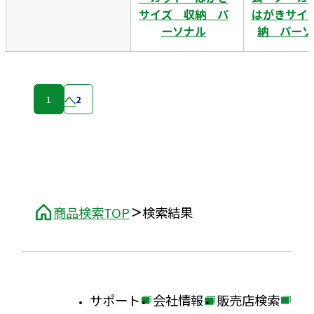
サイズ 収納 パ
はがきサイ
ーソナル
納 パーソ
次へ
1
2
商品検索TOP
検索結果
サポート
会社情報
販売店検索
外
外
外