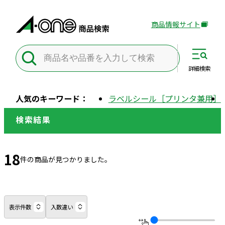
商品情報サイト
外
部
サ
イ
詳細
検索
ト
を
人気のキーワード：
ラベルシール［プリンタ兼用］
別
ウ
検索結果
イ
ン
ド
18
件の商品が見つかりました。
ウ
で
開
き
表示件数
入数違い
ま
す