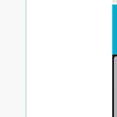
商品ジャンル
ラベル
使用プリンタ
カード
その他用紙
プリンタ兼用
用紙特性
用紙以外
インクジェット
レーザー
マット
シートサイズ
コピー機
光沢
熱転写
片面光沢
ラベル・カードサイズ
×
±
縦
mm
横
mm
ドットインパクト
両面光沢
貼る場所のサイズ
×
印刷しない
縦
mm
横
mm
フィルム
1シートあたりの面数
手書き
キレイにはがせる