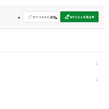
マイリストに追加
MYリストを見る
外
部
サ
イ
ト
を
別
ウ
イ
ン
ド
ウ
で
開
き
ま
す