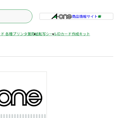
商品情報サイト
外
部
サ
ド 各種プリンタ兼用紙
転写シール
IDカード作成キット
イ
ト
を
別
ウ
イ
ン
ド
ウ
で
開
き
ま