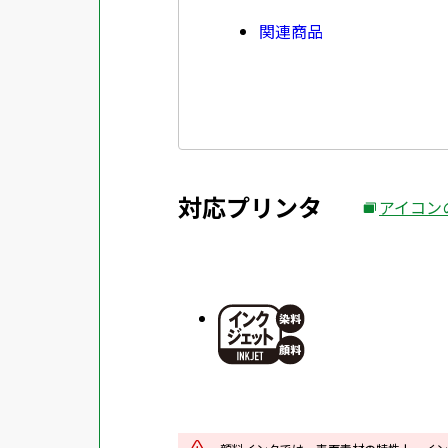
関連商品
対応プリンタ
アイコン
外
部
サ
イ
ト
を
別
ウ
イ