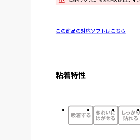
顔料インクでは、表面素材の特性上、イン
ン
ド
ウ
外
この商品の対応ソフトはこちら
で
部
開
サ
き
イ
ま
ト
す
粘着特性
を
別
ウ
イ
ン
ド
ウ
で