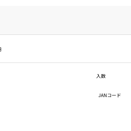
円
入数
JANコード