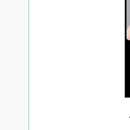
対応ソフト
下地がかくせる
水に強い
吸着
強粘着ラベル
超耐水ラベル
GPNエコ商品ねっと掲載商品
再生材使用商品
グリーン購入法適合商品
FSCミックス認証紙使用商品
水再分散型のり使用商品