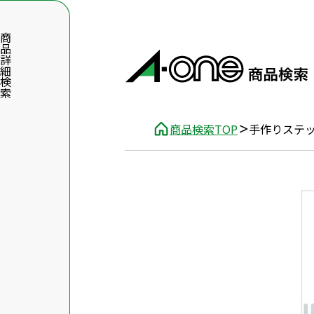
品詳細検索
商品検索TOP
手作りステ
数字5桁を入力（半角数字）
前後に文字のある品番は、文字を除いて入力してください