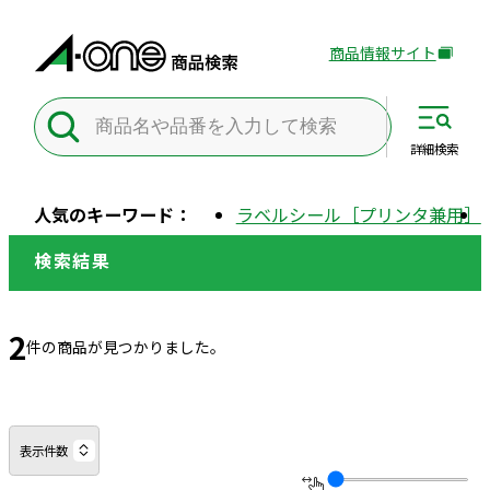
商品情報サイト
外
部
サ
イ
詳細
検索
ト
を
人気のキーワード：
ラベルシール［プリンタ兼用］
別
ウ
検索結果
イ
ン
ド
2
件の商品が見つかりました。
ウ
で
開
き
表示件数
ま
す