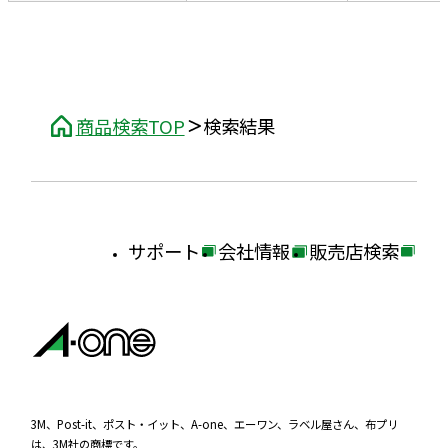
商品検索TOP
検索結果
サポート
会社情報
販売店検索
外
外
外
部
部
部
サ
サ
サ
イ
イ
イ
ト
ト
ト
を
を
を
3M、Post-it、ポスト・イット、A-one、エーワン、ラベル屋さん、布プリ
は、3M社の商標です。