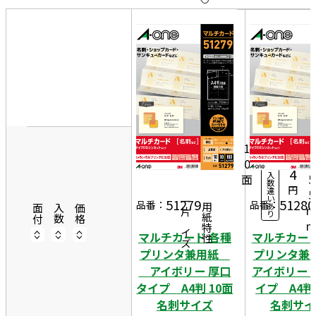
10
件
20
件
50
9
10
件
1
シ
7
ー
1
0
ト
0
4
入
面
5
数
円
違
5
い
51279
51280
一片サイズ
品番：
品番：
あ
商品情報
用紙特性
面付
入数
価格
り
マルチカード 各種
マルチカード
プリンタ兼用紙
プリンタ
アイボリー 厚口
アイボリー 
タイプ A4判 10面
イプ A4判 
名刺サイズ
名刺サイ