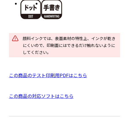
別
ウ
イ
ン
ド
顔料インクでは、表面素材の特性上、インクが乾き
ウ
にくいので、印刷面にはできるだけ触れないように
で
してください。
開
き
ま
P
この商品のテスト印刷用PDFはこちら
す
D
F
外
この商品の対応ソフトはこちら
資
部
料
サ
を
イ
別
ト