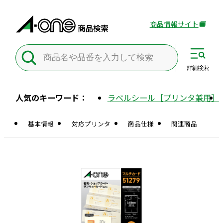
商品情報サイト
外
部
サ
イ
詳細
検索
ト
を
人気のキーワード：
ラベルシール［プリンタ兼用］
別
ウ
基本情報
対応プリンタ
商品仕様
関連商品
イ
ン
ド
ウ
で
開
き
ま
す