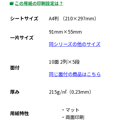
この用紙の印刷設定は？
外
部
シートサイズ
A4判 （210×297mm）
サ
イ
91mm×55mm
一片サイズ
ト
同シリーズの他のサイズ
を
別
ウ
10面 2列×5段
面付
イ
同じ面付の商品はこちら
ン
ド
ウ
厚み
215g/㎡（0.23mm）
で
開
マット
用紙特性
き
両面印刷
ま
す