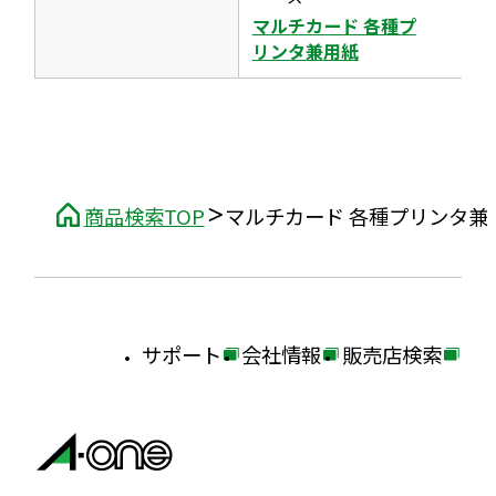
ま
マルチカード 各種プ
す
リンタ兼用紙
商品検索TOP
マルチカード 各種プリンタ
サポート
会社情報
販売店検索
外
外
外
部
部
部
サ
サ
サ
イ
イ
イ