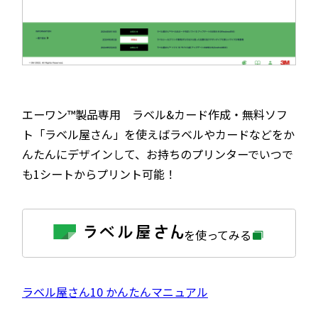
エーワン™製品専用 ラベル&カード作成・無料ソフ
ト「ラベル屋さん」を使えばラベルやカードなどをか
んたんにデザインして、お持ちのプリンターでいつで
も1シートからプリント可能！
外
を使ってみる
部
サ
イ
ト
を
外
ラベル屋さん10 かんたんマニュアル
別
ウ
部