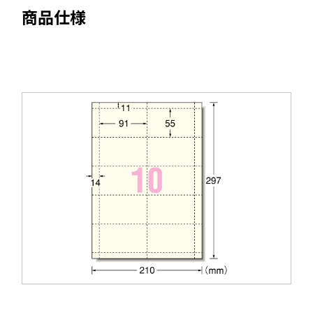
ウ
商品仕様
を
イ
別
ン
ウ
ド
イ
ウ
ン
で
ド
開
ウ
き
で
ま
開
す
き
ま
す