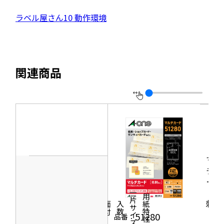
イ
サ
ン
外
ラベル屋さん10 動作環境
ド
イ
ウ
部
で
ト
開
サ
き
を
ま
イ
別
す
関連商品
ト
ウ
を
イ
別
ン
ウ
ド
イ
ウ
ン
で
ド
マル
開
チカ
ウ
き
ード
で
ま
［名
一片サイズ
商品情報
シリーズ
用紙特性
開
刺］
す
価格
面付
入数
き
51280
品番：