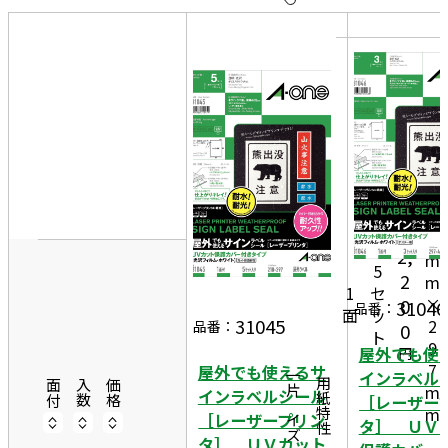
10
表
件
示
す
20
る
件
非
50
表
件
示
2
1
0
2,
m
5
2
m
1
セ
×
0
31046
品番：
面
ッ
31045
2
品番：
0
ト
9
屋外でも使
円
7
屋外でも使えるサ
インラベル
一片サイズ
商品情報
用紙特性
面付
入数
価格
m
インラベルシール
［レーザー
m
［レーザープリン
タ］ ＵＶ
タ］ ＵＶカット