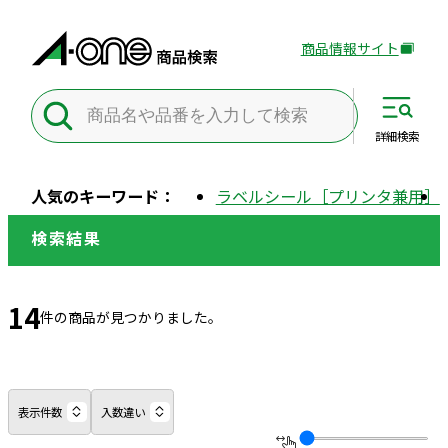
商品情報サイト
外
部
サ
イ
詳細
検索
ト
を
人気のキーワード：
ラベルシール［プリンタ兼用］
別
ウ
検索結果
イ
ン
ド
14
件の商品が見つかりました。
ウ
で
開
き
表示件数
入数違い
ま
す