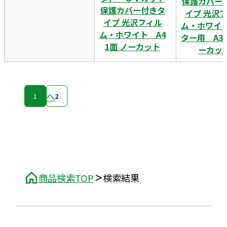
保護カバー
保護カバー付きタ
イプ 光沢
イプ 光沢フィル
ム・ホワイト
ム・ホワイト A4
ター用 A3 
1面 ノーカット
ーカッ
次へ
1
2
商品検索TOP
検索結果