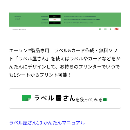
エーワン™製品専用 ラベル&カード作成・無料ソフ
ト「ラベル屋さん」を使えばラベルやカードなどをか
んたんにデザインして、お持ちのプリンターでいつで
も1シートからプリント可能！
外
を使ってみる
部
サ
イ
ト
を
外
ラベル屋さん10 かんたんマニュアル
別
ウ