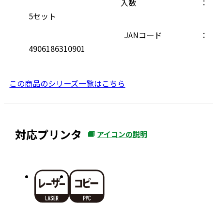
入数
5セット
JANコード
4906186310901
この商品のシリーズ一覧はこちら
対応プリンタ
アイコンの説明
外
部
サ
イ
ト
を
別