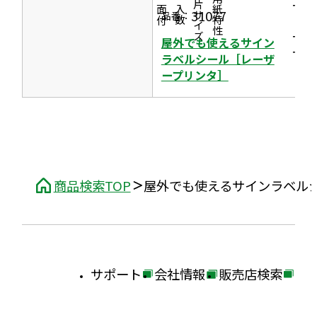
一片サイズ
商品情報
シリーズ
用紙特性
ール
価格
面付
入数
ま
31077
品番：
［レ
す
ーザ
屋外でも使えるサイン
ー］
ラベルシール［レーザ
ープリンタ］
商品検索TOP
屋外でも使えるサインラベル
サポート
会社情報
販売店検索
外
外
外
部
部
部