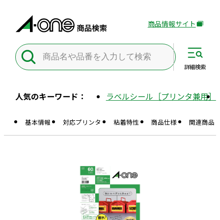
商品情報サイト
外
部
サ
イ
詳細
検索
ト
を
人気のキーワード：
ラベルシール［プリンタ兼用］
別
ウ
基本情報
対応プリンタ
粘着特性
商品仕様
関連商品
イ
ン
ド
ウ
で
開
き
ま
す