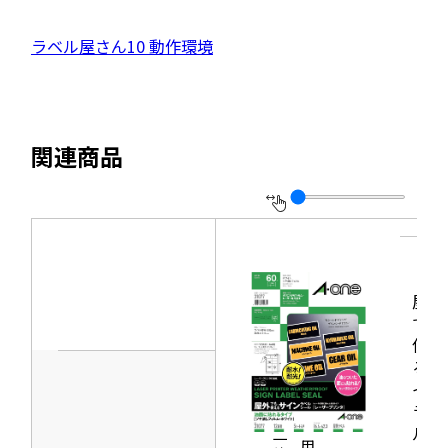
部
イ
サ
ン
外
ラベル屋さん10 動作環境
ド
イ
ウ
部
で
ト
開
サ
き
を
ま
イ
別
す
関連商品
ト
ウ
を
イ
別
ン
ウ
ド
イ
ウ
ン
屋外
で
でも
ド
開
使え
ウ
き
るサ
で
イン
ま
開
ラベ
す
ルシ
き