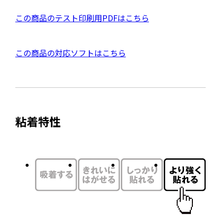
ウ
P
この商品のテスト印刷用PDFはこちら
イ
D
ン
F
ド
外
この商品の対応ソフトはこちら
資
ウ
部
料
で
サ
を
開
イ
別
き
ト
ウ
ま
粘着特性
を
す
イ
別
ン
ウ
ド
イ
ウ
ン
で
ド
開
ウ
き
で