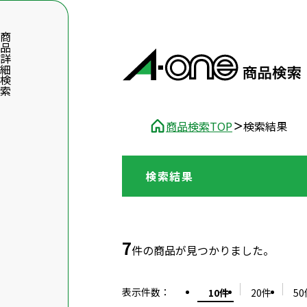
品詳細検索
商品検索TOP
検索結果
検索結果
数字5桁を入力（半角数字）
前後に文字のある品番は、文字を除いて入力してください
7
件の商品が見つかりました。
表示件数
：
10件
20件
50