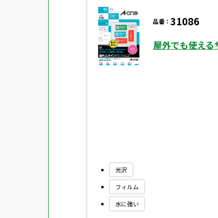
31086
品番：
屋外でも使える
光沢
フィルム
水に強い