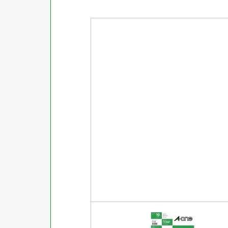
商品ジャンル
ラベル
使用プリンタ
カード
その他用紙
プリンタ兼用
用紙特性
用紙以外
インクジェット
レーザー
マット
シートサイズ
コピー機
光沢
熱転写
片面光沢
ラベル・カードサイズ
×
±
縦
mm
横
mm
ドットインパクト
両面光沢
貼る場所のサイズ
×
印刷しない
縦
mm
横
mm
フィルム
1シートあたりの面数
手書き
キレイにはがせる