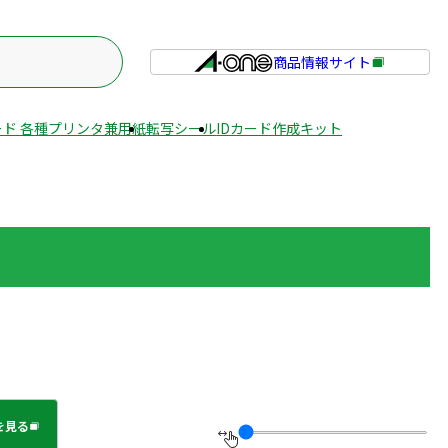
商品情報サイト
外
部
サ
ド 各種プリンタ兼用紙
転写シール
IDカード作成キット
イ
ト
を
別
ウ
イ
ン
ド
ウ
で
開
き
を見る
ま