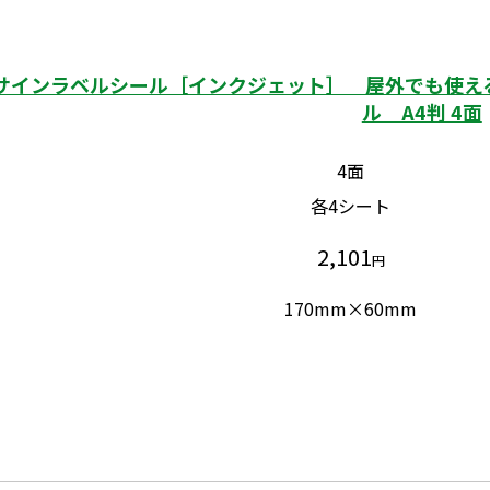
サインラベルシール［インクジェット］ 屋外でも使える
ル A4判 4面
4面
各4シート
2,101
円
170mm×60mm