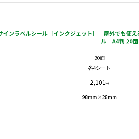
サインラベルシール［インクジェット］ 屋外でも使える
ル A4判 20面
20面
各4シート
2,101
円
98mm×28mm