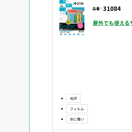
31084
品番：
屋外でも使える
光沢
フィルム
水に強い