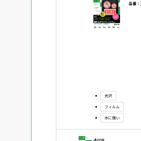
品番：
対応ソフト
下地がかくせる
水に強い
吸着
強粘着ラベル
超耐水ラベル
GPNエコ商品ねっと掲載商品
再生材使用商品
グリーン購入法適合商品
光沢
フィルム
FSCミックス認証紙使用商品
水に強い
水再分散型のり使用商品