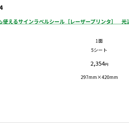
4
も使えるサインラベルシール［レーザープリンタ］ 光沢フ
1面
5シート
2,354
円
297mm×420mm