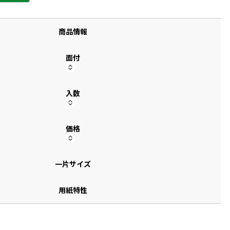
す
商品情報
面付
入数
価格
一片サイズ
用紙特性