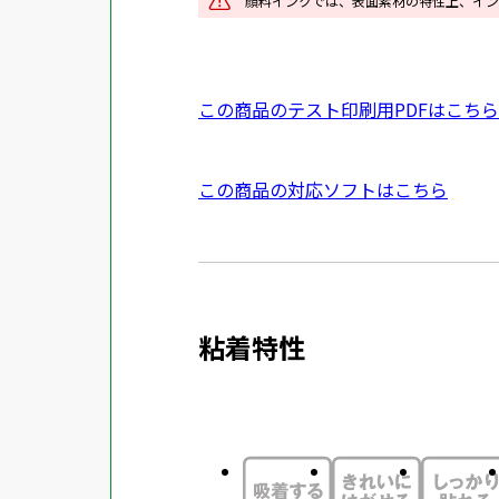
顔料インクでは、表面素材の特性上、イン
ン
ド
ウ
P
この商品のテスト印刷用PDFはこちら
で
D
開
F
き
外
この商品の対応ソフトはこちら
資
ま
部
料
す
サ
を
イ
別
ト
ウ
粘着特性
を
イ
別
ン
ウ
ド
イ
ウ
ン
で