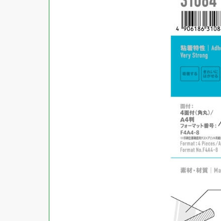
商品ジャンル
ラベル
使用プリンタ
カード
その他用紙
プリンタ兼用
用紙特性
用紙以外
インクジェット
レーザー
マット
シートサイズ
コピー機
光沢
熱転写
片面光沢
ラベル・カードサイズ
×
±
縦
mm
横
mm
ドットインパクト
両面光沢
貼る場所のサイズ
×
印刷しない
縦
mm
横
mm
フィルム
1シートあたりの面数
手書き
キレイにはがせる