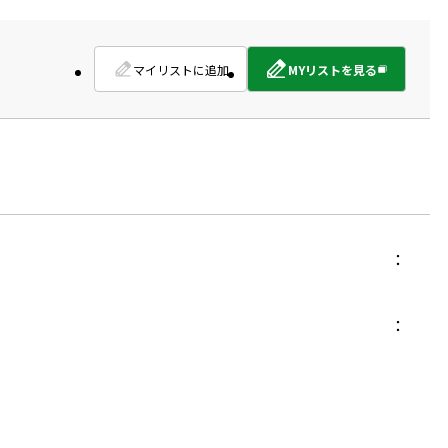
マイリストに追加
MYリストを見る
外
部
サ
イ
ト
を
別
ウ
イ
ン
ド
ウ
で
開
き
ま
す