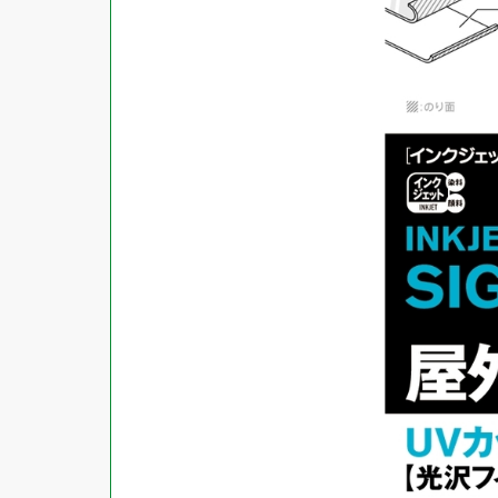
対応ソフト
下地がかくせる
水に強い
吸着
強粘着ラベル
超耐水ラベル
GPNエコ商品ねっと掲載商品
再生材使用商品
グリーン購入法適合商品
FSCミックス認証紙使用商品
水再分散型のり使用商品