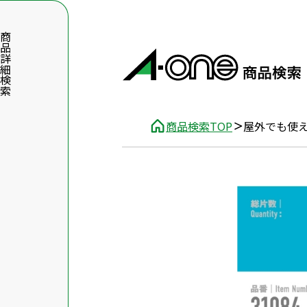
品詳細検索
商品検索TOP
屋外でも使
数字5桁を入力（半角数字）
前後に文字のある品番は、文字を除いて入力してください