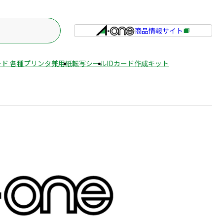
商品情報サイト
外
部
サ
ド 各種プリンタ兼用紙
転写シール
IDカード作成キット
イ
ト
を
別
ウ
イ
ン
ド
ウ
で
開
き
ま