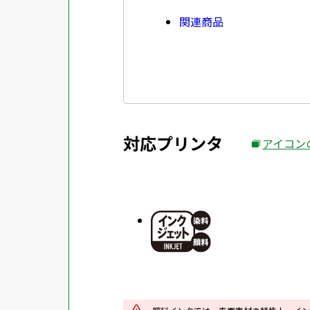
関連商品
対応プリンタ
アイコン
外
部
サ
イ
ト
を
別
ウ
イ