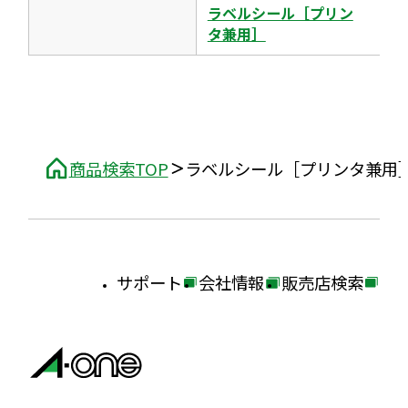
ラベルシール［プリン
タ兼用］
商品検索TOP
ラベルシール［プリンタ兼用
サポート
会社情報
販売店検索
外
外
外
部
部
部
サ
サ
サ
イ
イ
イ