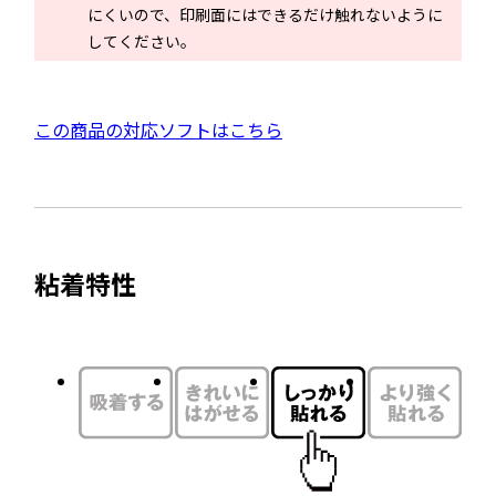
ウ
にくいので、印刷面にはできるだけ触れないように
で
してください。
開
き
ま
外
この商品の対応ソフトはこちら
す
部
サ
イ
ト
粘着特性
を
別
ウ
イ
ン
ド
ウ