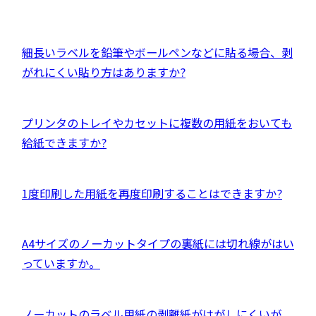
イ
別
ン
ウ
ド
イ
外
細長いラベルを鉛筆やボールペンなどに貼る場合、剥
ウ
ン
部
がれにくい貼り方はありますか?
で
ド
サ
開
ウ
イ
き
外
プリンタのトレイやカセットに複数の用紙をおいても
で
ト
ま
部
給紙できますか?
開
を
す
サ
き
別
イ
ま
ウ
外
1度印刷した用紙を再度印刷することはできますか?
ト
す
イ
部
を
ン
サ
別
外
A4サイズのノーカットタイプの裏紙には切れ線がはい
ド
イ
ウ
部
っていますか。
ウ
ト
イ
サ
で
を
ン
イ
開
別
外
ノーカットのラベル用紙の剥離紙がはがしにくいが、