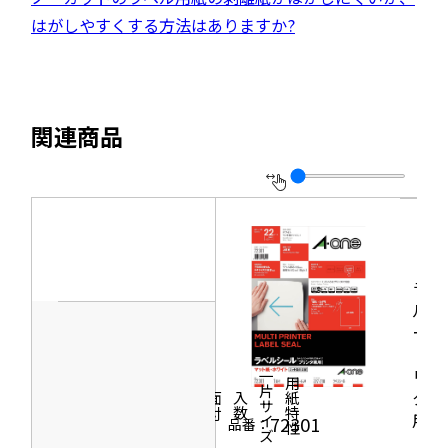
ド
ト
き
ウ
部
はがしやすくする方法はありますか?
ウ
を
ま
イ
サ
で
別
す
ン
イ
開
ウ
ド
ト
き
イ
関連商品
ウ
を
ま
ン
で
別
す
ド
開
ウ
ウ
き
イ
で
ま
ン
開
す
ド
ラベ
き
ウ
ルシ
ま
ール
で
す
［プ
開
リン
一片サイズ
商品情報
シリーズ
用紙特性
き
タ兼
価格
面付
入数
ま
用］
72301
品番：
す