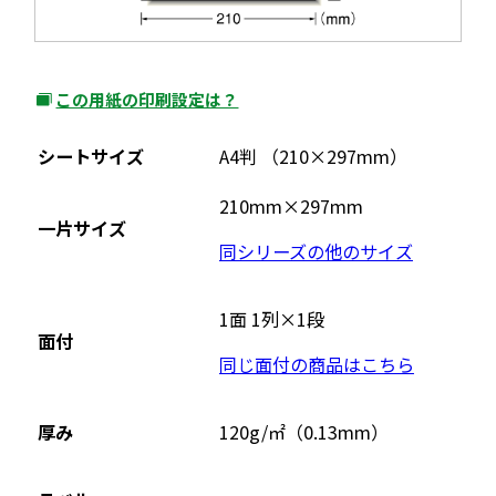
この用紙の印刷設定は？
外
部
シートサイズ
A4判 （210×297mm）
サ
イ
210mm×297mm
一片サイズ
ト
同シリーズの他のサイズ
を
別
ウ
1面 1列×1段
面付
イ
同じ面付の商品はこちら
ン
ド
ウ
厚み
120g/㎡（0.13mm）
で
開