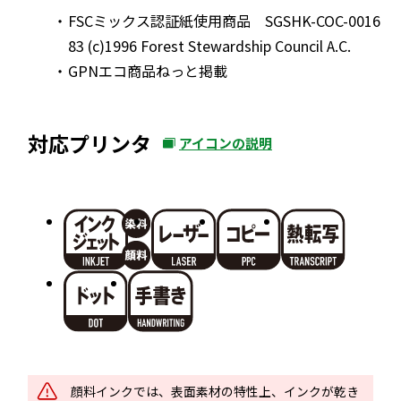
FSCミックス認証紙使用商品 SGSHK-COC-0016
83 (c)1996 Forest Stewardship Council A.C.
GPNエコ商品ねっと掲載
対応プリンタ
アイコンの説明
外
部
サ
イ
ト
を
別
ウ
イ
ン
ド
顔料インクでは、表面素材の特性上、インクが乾き