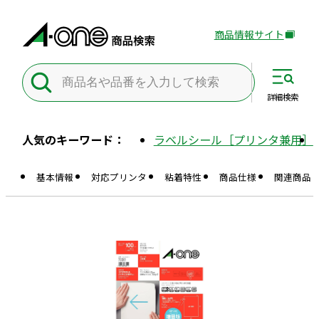
商品情報サイト
外
部
サ
イ
詳細
検索
ト
を
人気のキーワード：
ラベルシール［プリンタ兼用］
別
ウ
基本情報
対応プリンタ
粘着特性
商品仕様
関連商品
イ
ン
ド
ウ
で
開
き
ま
す