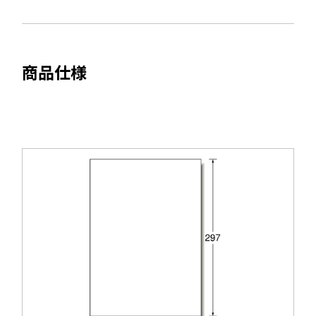
で
開
き
ま
商品仕様
す