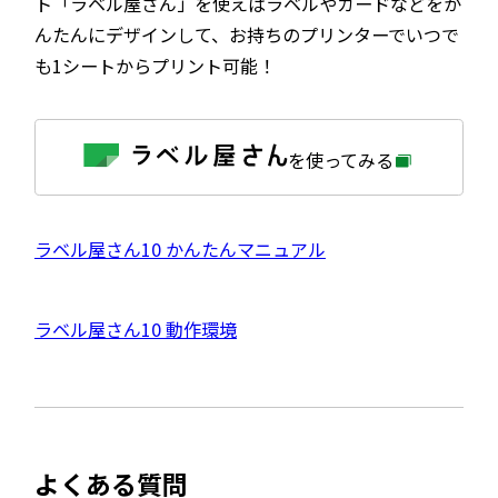
ト「ラベル屋さん」を使えばラベルやカードなどをか
んたんにデザインして、お持ちのプリンターでいつで
も1シートからプリント可能！
外
を使ってみる
部
サ
イ
ト
を
外
ラベル屋さん10 かんたんマニュアル
別
ウ
部
イ
サ
ン
外
ラベル屋さん10 動作環境
ド
イ
ウ
部
で
ト
開
サ
き
を
ま
イ
別
す
ト
ウ
よくある質問
を