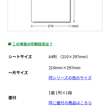
この用紙の印刷設定は？
外
部
シートサイズ
A4判 （210×297mm）
サ
イ
210mm×297mm
一片サイズ
ト
同シリーズの他のサイズ
を
別
ウ
1面 1列×1段
面付
イ
同じ面付の商品はこちら
ン