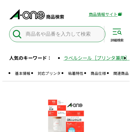
商品情報サイト
外
部
サ
イ
詳細
検索
ト
を
人気のキーワード：
ラベルシール［プリンタ兼用］
別
ウ
基本情報
対応プリンタ
粘着特性
商品仕様
関連商品
イ
ン
ド
ウ
で
開
き
ま
す