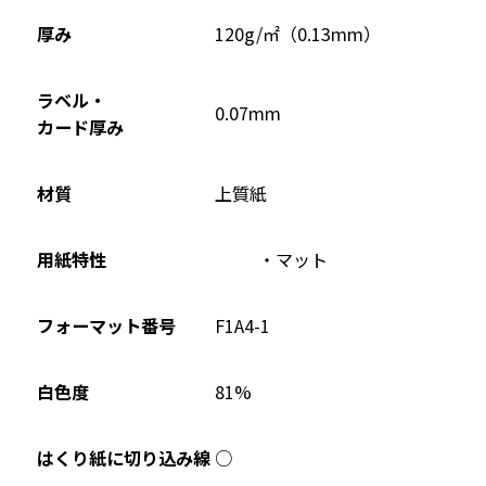
ド
ウ
厚み
120g/㎡（0.13mm）
で
開
ラベル・
0.07mm
き
カード厚み
ま
す
材質
上質紙
用紙特性
マット
フォーマット番号
F1A4-1
81%
白色度
○
はくり紙に切り込み線