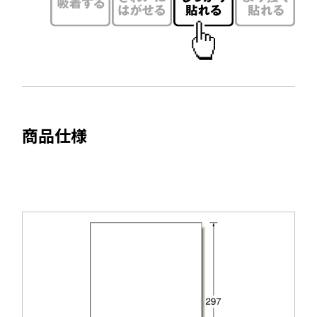
ン
ド
ウ
で
開
き
ま
商品仕様
す