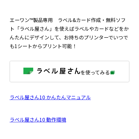
エーワン™製品専用 ラベル&カード作成・無料ソフ
ト「ラベル屋さん」を使えばラベルやカードなどをか
んたんにデザインして、お持ちのプリンターでいつで
も1シートからプリント可能！
外
を使ってみる
部
サ
イ
ト
を
外
ラベル屋さん10 かんたんマニュアル
別
ウ
部
イ
サ
ン
外
ラベル屋さん10 動作環境
ド
イ
ウ
部
で
ト
開
サ