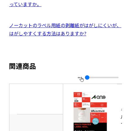
ウ
部
っていますか。
ウ
ト
イ
サ
で
を
ン
イ
開
別
外
ノーカットのラベル用紙の剥離紙がはがしにくいが、
ド
ト
き
ウ
部
はがしやすくする方法はありますか?
ウ
を
ま
イ
サ
で
別
す
ン
イ
開
ウ
ド
ト
き
イ
関連商品
ウ
を
ま
ン
で
別
す
ド
開
ウ
ウ
き
イ
で
ま
ン
開
す
ド
ラベ
き
ウ
ルシ
ま
ール
で
す
［プ