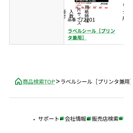
開
リン
一片サイズ
商品情報
シリーズ
用紙特性
き
タ兼
価格
面付
入数
ま
用］
72201
品番：
す
ラベルシール［プリン
タ兼用］
商品検索TOP
ラベルシール［プリンタ兼用
サポート
会社情報
販売店検索
外
外
外
部
部
部