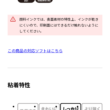
イ
ン
ド
顔料インクでは、表面素材の特性上、インクが乾き
ウ
にくいので、印刷面にはできるだけ触れないように
で
してください。
開
き
ま
外
この商品の対応ソフトはこちら
す
部
サ
イ
ト
粘着特性
を
別
ウ
イ