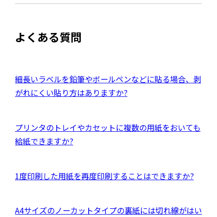
き
を
ま
イ
別
す
ト
ウ
よくある質問
を
イ
別
ン
ウ
ド
イ
外
細長いラベルを鉛筆やボールペンなどに貼る場合、剥
ウ
ン
部
がれにくい貼り方はありますか?
で
ド
サ
開
ウ
イ
き
外
プリンタのトレイやカセットに複数の用紙をおいても
で
ト
ま
部
給紙できますか?
開
を
す
サ
き
別
イ
ま
ウ
外
1度印刷した用紙を再度印刷することはできますか?
ト
す
イ
部
を
ン
サ
別
外
A4サイズのノーカットタイプの裏紙には切れ線がはい
ド
イ