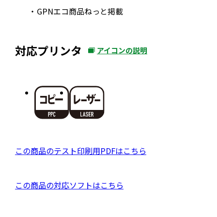
GPNエコ商品ねっと掲載
対応プリンタ
アイコンの説明
外
部
サ
イ
ト
を
別
ウ
P
この商品のテスト印刷用PDFはこちら
イ
D
ン
F
ド
外
この商品の対応ソフトはこちら
資
ウ
部
料
で
サ