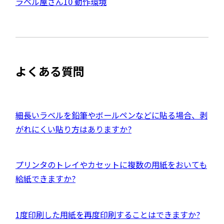
外
ラベル屋さん10 動作環境
ド
イ
ウ
部
で
ト
開
サ
き
を
ま
イ
別
す
ト
ウ
よくある質問
を
イ
別
ン
ウ
ド
イ
外
細長いラベルを鉛筆やボールペンなどに貼る場合、剥
ウ
ン
部
がれにくい貼り方はありますか?
で
ド
サ
開
ウ
イ
き
外
プリンタのトレイやカセットに複数の用紙をおいても
で
ト
ま
部
給紙できますか?
開
を
す
サ
き
別
イ
ま
ウ
外
1度印刷した用紙を再度印刷することはできますか?
ト