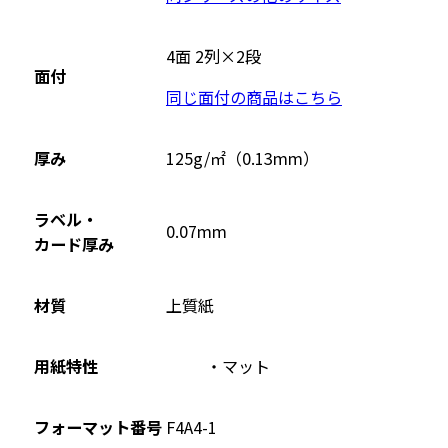
4面 2列×2段
面付
同じ面付の商品はこちら
厚み
125g/㎡（0.13mm）
ラベル・
0.07mm
カード厚み
材質
上質紙
用紙特性
マット
フォーマット番号
F4A4-1