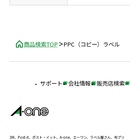
商品検索TOP
PPC（コピー）ラベル
サポート
会社情報
販売店検索
外
外
外
部
部
部
サ
サ
サ
イ
イ
イ
ト
ト
ト
を
を
を
3M、Post-it、ポスト・イット、A-one、エーワン、ラベル屋さん、布プリ