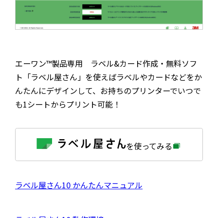
エーワン™製品専用 ラベル&カード作成・無料ソフ
ト「ラベル屋さん」を使えばラベルやカードなどをか
んたんにデザインして、お持ちのプリンターでいつで
も1シートからプリント可能！
外
を使ってみる
部
サ
イ
ト
を
外
ラベル屋さん10 かんたんマニュアル
別
ウ
部
イ
サ
ン