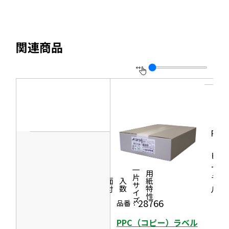
す
イ
部
を
ン
サ
別
ド
イ
ウ
関連商品
ウ
ト
イ
で
を
ン
開
別
ド
き
ウ
ウ
ま
イ
で
す
ン
開
PPC
ド
き
（コ
ウ
ま
ピ
で
ー）
す
一片サイズ
商品情報
シリーズ
用紙特性
開
ラベ
価格
面付
入数
ル
き
28766
品番：
ま
す
PPC（コピー）ラベル