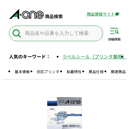
商品情報サイト
外
部
サ
イ
詳細
検索
ト
を
人気のキーワード：
ラベルシール［プリンタ兼用］
別
ウ
基本情報
対応プリンタ
粘着特性
商品仕様
関連商品
イ
ン
ド
ウ
で
開
き
ま
す