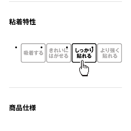
を
開
イ
別
き
ト
ウ
ま
粘着特性
を
す
イ
別
ン
ウ
ド
イ
ウ
ン
で
ド
開
ウ
き
で
ま
開
す
き
ま
商品仕様
す