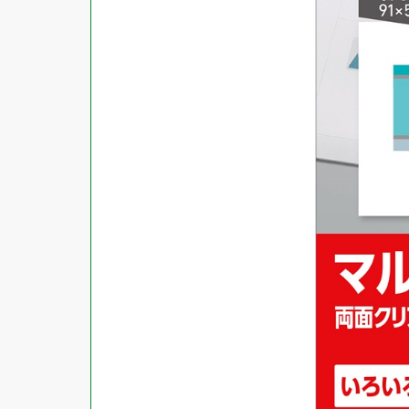
対応ソフト
下地がかくせる
水に強い
吸着
強粘着ラベル
超耐水ラベル
GPNエコ商品ねっと掲載商品
再生材使用商品
グリーン購入法適合商品
FSCミックス認証紙使用商品
水再分散型のり使用商品