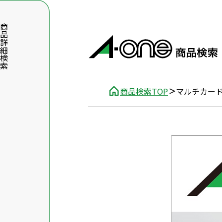
品詳細検索
商品検索TOP
マルチカー
数字5桁を入力（半角数字）
前後に文字のある品番は、文字を除いて入力してください