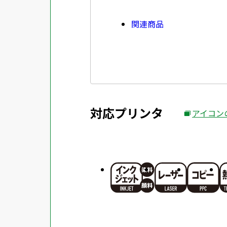
関連商品
対応プリンタ
アイコン
外
部
サ
イ
ト
を
別
ウ