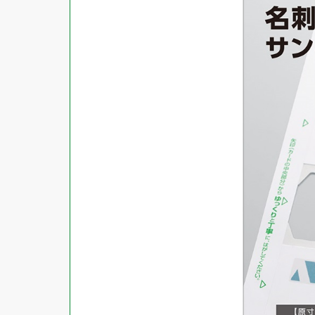
商品ジャンル
ラベル
使用プリンタ
カード
その他用紙
プリンタ兼用
用紙特性
用紙以外
インクジェット
レーザー
マット
シートサイズ
コピー機
光沢
熱転写
片面光沢
ラベル・カードサイズ
×
±
縦
mm
横
mm
ドットインパクト
両面光沢
貼る場所のサイズ
×
印刷しない
縦
mm
横
mm
フィルム
1シートあたりの面数
手書き
キレイにはがせる