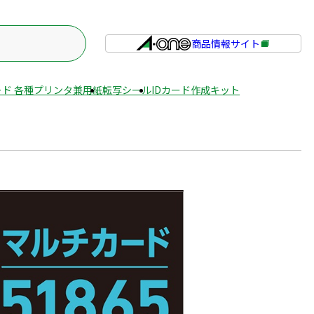
商品情報サイト
外
部
サ
ド 各種プリンタ兼用紙
転写シール
IDカード作成キット
イ
ト
を
別
ウ
イ
ン
ド
ウ
で
開
き
ま