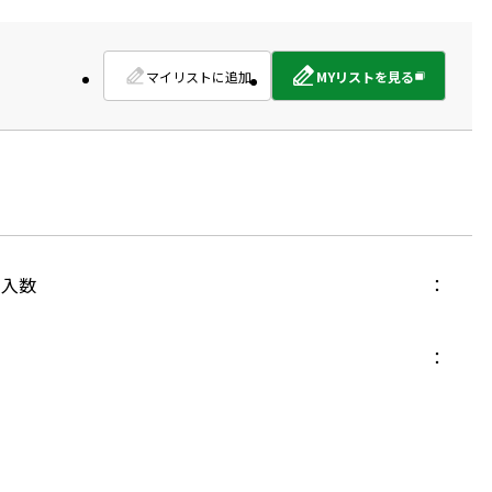
マイリストに追加
MYリストを見る
外
部
サ
イ
ト
を
別
ウ
イ
入数
ン
ド
ウ
で
開
き
ま
す