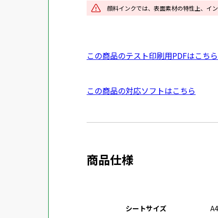
イ
顔料インクでは、表面素材の特性上、イン
ン
ド
ウ
P
この商品のテスト印刷用PDFはこちら
で
D
開
F
き
外
この商品の対応ソフトはこちら
資
ま
部
料
す
サ
を
イ
別
ト
ウ
商品仕様
を
イ
別
ン
ウ
ド
イ
ウ
シートサイズ
A
ン