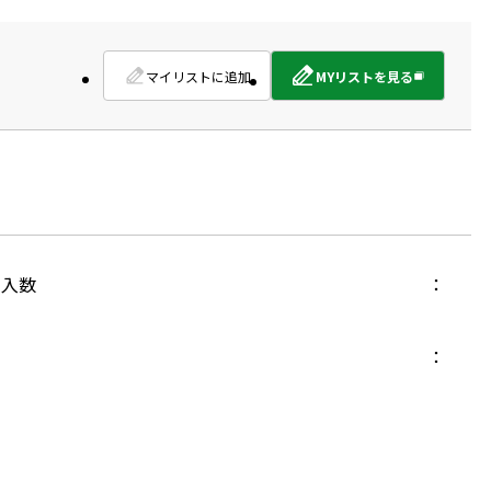
マイリストに追加
MYリストを見る
外
部
サ
イ
ト
を
別
ウ
イ
入数
ン
ド
ウ
で
開
き
ま
す