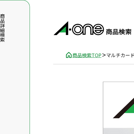
品詳細検索
商品検索TOP
マルチカード
数字5桁を入力（半角数字）
前後に文字のある品番は、文字を除いて入力してください