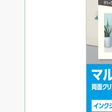
対応ソフト
下地がかくせる
水に強い
吸着
強粘着ラベル
超耐水ラベル
GPNエコ商品ねっと掲載商品
再生材使用商品
グリーン購入法適合商品
FSCミックス認証紙使用商品
水再分散型のり使用商品