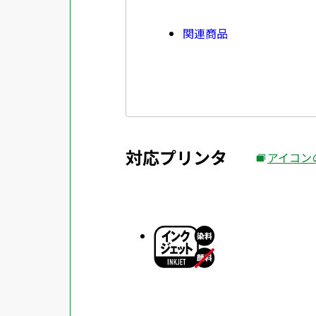
関連商品
対応プリンタ
アイコン
外
部
サ
イ
ト
を
別
ウ