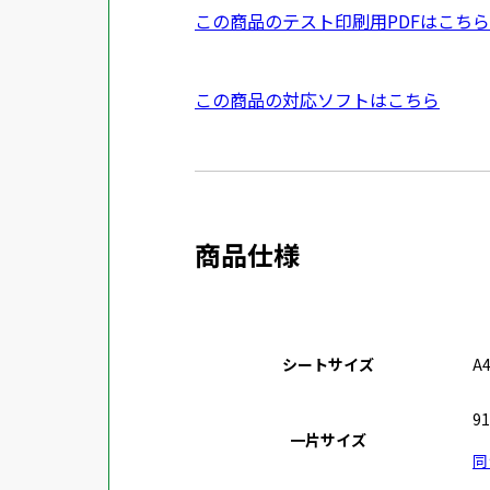
イ
P
この商品のテスト印刷用PDFはこちら
ン
D
ド
F
外
この商品の対応ソフトはこちら
ウ
資
部
で
料
サ
開
を
イ
き
別
ト
ま
ウ
商品仕様
を
す
イ
別
ン
ウ
ド
イ
ウ
シートサイズ
A
ン
で
ド
開
9
ウ
一片サイズ
き
同
で
ま