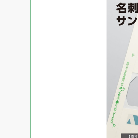
商品ジャンル
ラベル
使用プリンタ
カード
その他用紙
プリンタ兼用
用紙特性
用紙以外
インクジェット
レーザー
マット
シートサイズ
コピー機
光沢
熱転写
片面光沢
ラベル・カードサイズ
×
±
縦
mm
横
mm
ドットインパクト
両面光沢
貼る場所のサイズ
×
印刷しない
縦
mm
横
mm
フィルム
1シートあたりの面数
手書き
キレイにはがせる