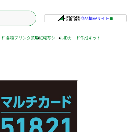
商品情報サイト
外
部
サ
ド 各種プリンタ兼用紙
転写シール
IDカード作成キット
イ
ト
を
別
ウ
イ
ン
ド
ウ
で
開
き
ま