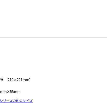
4判 （210×297mm）
1mm×55mm
シリーズの他のサイズ