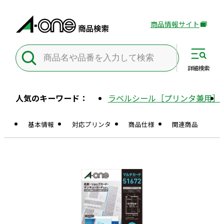
商品情報サイト
外
部
サ
イ
詳細
検索
ト
を
人気のキーワード：
ラベルシール［プリンタ兼用］
別
ウ
基本情報
対応プリンタ
商品仕様
関連商品
イ
ン
ド
ウ
で
開
き
ま
す