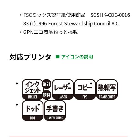
FSCミックス認証紙使用商品 SGSHK-COC-0016
83 (c)1996 Forest Stewardship Council A.C.
GPNエコ商品ねっと掲載
対応プリンタ
アイコンの説明
外
部
サ
イ
ト
を
別
ウ
イ
ン