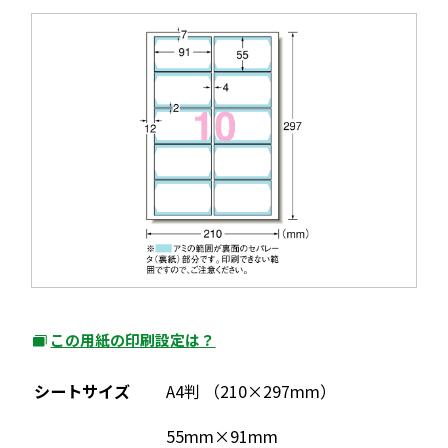
ウ
ン
で
ド
開
ウ
き
で
ま
開
す
き
ま
す
この用紙の印刷設定は？
外
部
シートサイズ
A4判 （210×297mm）
サ
イ
55mm×91mm