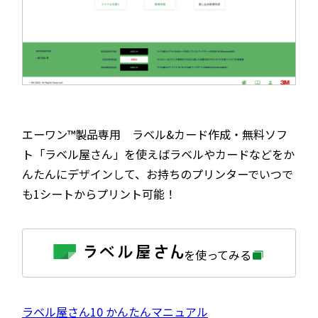
エーワン™製品専用 ラベル&カード作成・無料ソフ
ト「ラベル屋さん」を使えばラベルやカードなどをか
んたんにデザインして、お持ちのプリンターでいつで
も1シートからプリント可能！
外
を使ってみる
部
サ
イ
ト
を
外
ラベル屋さん10 かんたんマニュアル
別