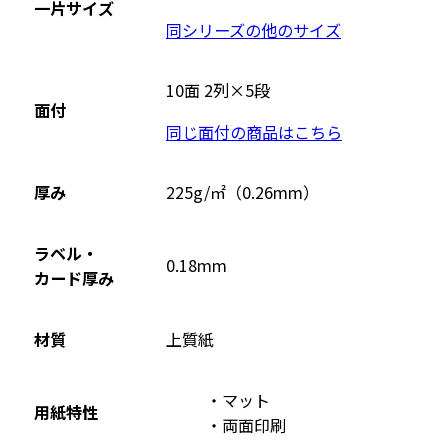
一片サイズ
ト
同シリーズの他のサイズ
を
別
ウ
10面 2列×5段
面付
イ
同じ面付の商品はこちら
ン
ド
ウ
厚み
225g/㎡（0.26mm）
で
開
ラベル・
0.18mm
き
カード厚み
ま
す
材質
上質紙
マット
用紙特性
両面印刷