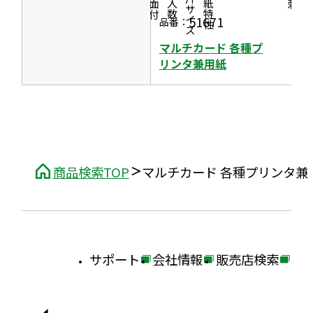
一片サイズ
商品情報
シリーズ
用紙特性
刺］
き
価格
面付
入数
51671
品番：
ま
す
マルチカード 各種プ
リンタ兼用紙
商品検索TOP
マルチカード 各種プリンタ兼
サポート
会社情報
販売店検索
外
外
外
部
部
部