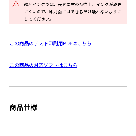
ド
顔料インクでは、表面素材の特性上、インクが乾き
ウ
にくいので、印刷面にはできるだけ触れないように
で
してください。
開
き
ま
P
この商品のテスト印刷用PDFはこちら
す
D
F
外
この商品の対応ソフトはこちら
資
部
料
サ
を
イ
別
ト
ウ
商品仕様
を
イ
別
ン
ウ
ド
イ