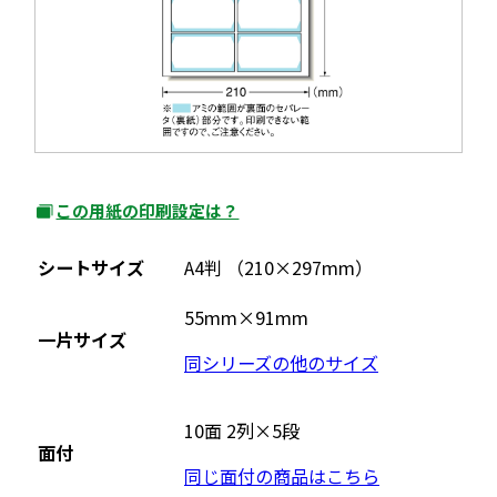
き
ま
す
この用紙の印刷設定は？
外
部
シートサイズ
A4判 （210×297mm）
サ
イ
55mm×91mm
一片サイズ
ト
同シリーズの他のサイズ
を
別
ウ
10面 2列×5段
面付
イ
同じ面付の商品はこちら
ン