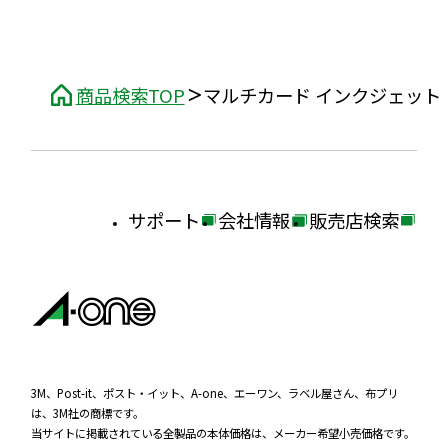
商品検索TOP
マルチカード インクジェット
サポート
会社情報
販売店検索
外
外
外
部
部
部
サ
サ
サ
イ
イ
イ
ト
ト
ト
を
を
を
3M、Post-it、ポスト・イット、A-one、エーワン、ラベル屋さん、布プリ
は、3M社の商標です。
別
別
別
当サイトに掲載されている全製品の本体価格は、メーカー希望小売価格です。