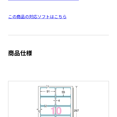
イ
D
ン
F
ド
外
この商品の対応ソフトはこちら
資
ウ
部
料
で
サ
を
開
イ
別
き
ト
ウ
ま
商品仕様
を
す
イ
別
ン
ウ
ド
イ
ウ
ン
で
ド
開
ウ
き
で
ま
開
す