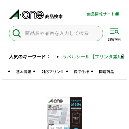
商品情報サイト
外
部
サ
イ
詳細
検索
ト
を
人気のキーワード：
ラベルシール［プリンタ兼用］
別
ウ
基本情報
対応プリンタ
商品仕様
関連商品
イ
ン
ド
ウ
で
開
き
ま
す