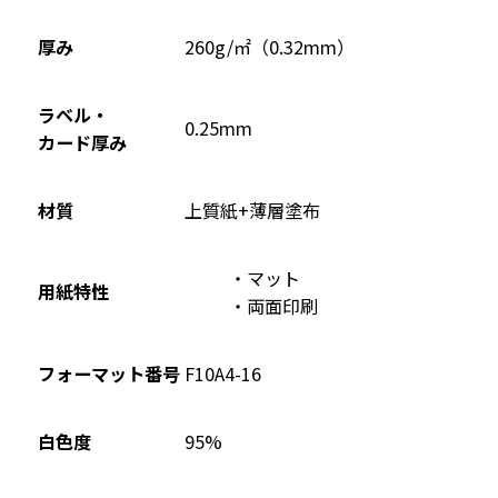
ド
ウ
厚み
260g/㎡（0.32mm）
で
開
ラベル・
0.25mm
き
カード厚み
ま
す
材質
上質紙+薄層塗布
マット
用紙特性
両面印刷
フォーマット番号
F10A4-16
95%
白色度