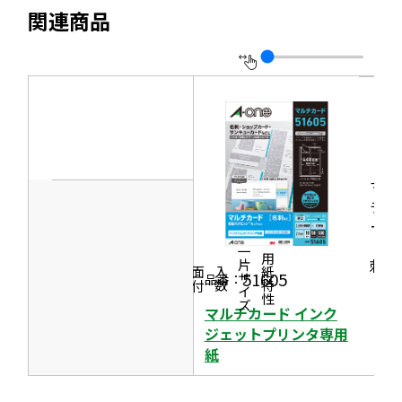
別
す
関連商品
ト
ウ
を
イ
別
ン
ウ
ド
イ
ウ
ン
で
ド
開
マル
ウ
チカ
き
で
ード
ま
［名
開
一片サイズ
す
商品情報
シリーズ
用紙特性
刺］
き
価格
面付
入数
51605
品番：
ま
マルチカード インク
す
ジェットプリンタ専用
紙