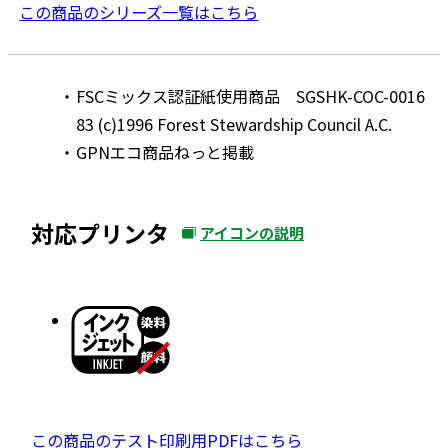
この商品のシリーズ一覧はこちら
FSCミックス認証紙使用商品 SGSHK-COC-0016
83 (c)1996 Forest Stewardship Council A.C.
GPNエコ商品ねっと掲載
対応プリンタ
アイコンの説明
外
部
サ
イ
ト
を
別
ウ
P
この商品のテスト印刷用PDFはこちら