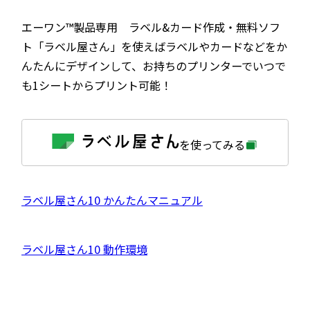
エーワン™製品専用 ラベル&カード作成・無料ソフ
ト「ラベル屋さん」を使えばラベルやカードなどをか
んたんにデザインして、お持ちのプリンターでいつで
も1シートからプリント可能！
外
を使ってみる
部
サ
イ
ト
を
外
ラベル屋さん10 かんたんマニュアル
別
ウ
部
イ
サ
ン
外
ラベル屋さん10 動作環境
ド
イ
ウ
部
で
ト
開
サ
き
を
ま
イ