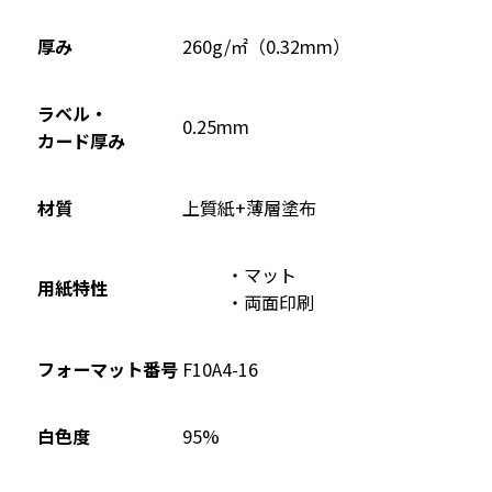
ド
ウ
厚み
260g/㎡（0.32mm）
で
開
ラベル・
0.25mm
き
カード厚み
ま
す
材質
上質紙+薄層塗布
マット
用紙特性
両面印刷
フォーマット番号
F10A4-16
95%
白色度