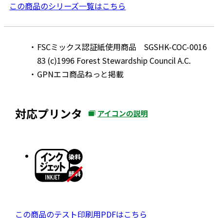
この商品のシリーズ一覧はこちら
FSCミックス認証紙使用商品 SGSHK-COC-0016
83 (c)1996 Forest Stewardship Council A.C.
GPNエコ商品ねっと掲載
対応プリンタ
アイコンの説明
外
部
サ
イ
ト
を
別
ウ
P
この商品のテスト印刷用PDFはこちら