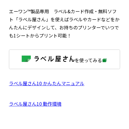
エーワン™製品専用 ラベル&カード作成・無料ソフ
ト「ラベル屋さん」を使えばラベルやカードなどをか
んたんにデザインして、お持ちのプリンターでいつで
も1シートからプリント可能！
外
を使ってみる
部
サ
イ
ト
を
外
ラベル屋さん10 かんたんマニュアル
別
ウ
部
イ
サ
ン
外
ラベル屋さん10 動作環境
ド
イ
ウ
部
で
ト
開
サ
き
を
ま
イ