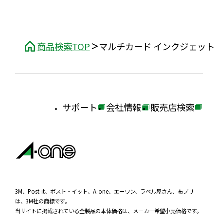
商品検索TOP
マルチカード インクジェット
サポート
会社情報
販売店検索
外
外
外
部
部
部
サ
サ
サ
イ
イ
イ
ト
ト
ト
を
を
を
3M、Post-it、ポスト・イット、A-one、エーワン、ラベル屋さん、布プリ
は、3M社の商標です。
別
別
別
当サイトに掲載されている全製品の本体価格は、メーカー希望小売価格です。