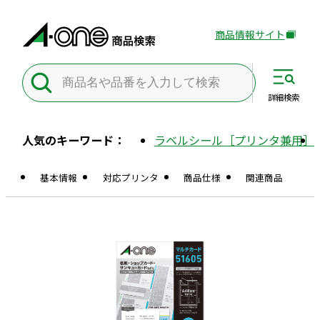
商品情報サイト
外
部
サ
イ
詳細
検索
ト
を
人気のキーワード：
ラベルシール［プリンタ兼用］
別
ウ
基本情報
対応プリンタ
商品仕様
関連商品
イ
ン
ド
ウ
で
開
き
ま
す