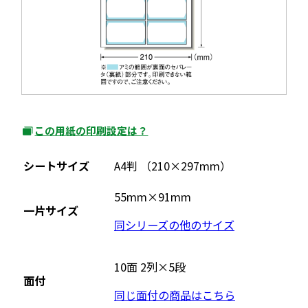
き
ま
す
この用紙の印刷設定は？
外
部
シートサイズ
A4判 （210×297mm）
サ
イ
55mm×91mm
一片サイズ
ト
同シリーズの他のサイズ
を
別
ウ
10面 2列×5段
面付
イ
同じ面付の商品はこちら
ン