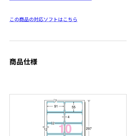
イ
D
ン
F
ド
外
この商品の対応ソフトはこちら
資
ウ
部
料
で
サ
を
開
イ
別
き
ト
ウ
ま
商品仕様
を
す
イ
別
ン
ウ
ド
イ
ウ
ン
で
ド
開
ウ
き
で
ま
開
す