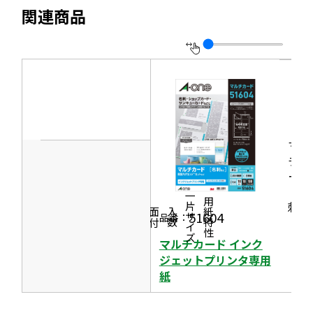
別
す
関連商品
ト
ウ
を
イ
別
ン
ウ
ド
イ
ウ
ン
で
ド
開
マル
ウ
チカ
き
で
ード
ま
［名
開
一片サイズ
す
商品情報
シリーズ
用紙特性
刺］
き
価格
面付
入数
51604
品番：
ま
マルチカード インク
す
ジェットプリンタ専用
紙